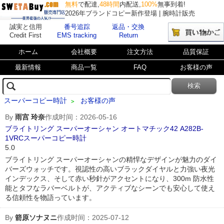
無料
で配達,
48時間
内配送,
100%
無事到着!
2026年ブランドコピー新作登場 | 腕時計販売
誠実と信用
番号追踪
返品・交換
Credit First
EMS tracking
Return
ホーム
会社概要
注文方法
品質保証
最新情報
商品一覧
FAQ
お客様の声
スーパーコピー時計
お客様の声
>
By
雨宫 玲奈
作成时间：2026-05-16
ブライトリング スーパーオーシャン オートマチック42 A282B-
1VRCスーパーコピー時計
5.0
ブライトリング スーパーオーシャンの精悍なデザインが魅力のダイ
バーズウォッチです。視認性の高いブラックダイヤルと力強い夜光
インデックス、そして赤い秒針がアクセントになり、300m 防水性
能とタフなラバーベルトが、アクティブなシーンでも安心して使え
る信頼性を物語っています。
By
箭原ソナヌニ
作成时间：2025-07-12