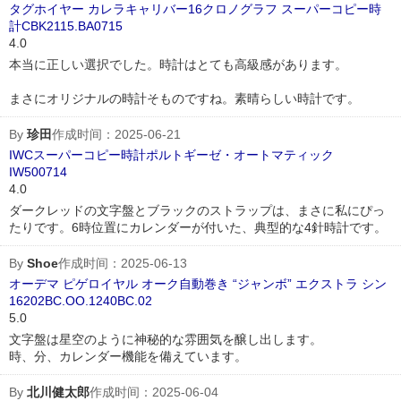
タグホイヤー カレラキャリバー16クロノグラフ スーパーコピー時
計CBK2115.BA0715
4.0
本当に正しい選択でした。時計はとても高級感があります。
まさにオリジナルの時計そものですね。素晴らしい時計です。
By
珍田
作成时间：2025-06-21
IWCスーパーコピー時計ポルトギーゼ・オートマティック
IW500714
4.0
ダークレッドの文字盤とブラックのストラップは、まさに私にぴっ
たりです。6時位置にカレンダーが付いた、典型的な4針時計です。
By
Shoe
作成时间：2025-06-13
オーデマ ピゲロイヤル オーク自動巻き “ジャンボ” エクストラ シン
16202BC.OO.1240BC.02
5.0
文字盤は星空のように神秘的な雰囲気を醸し出します。
時、分、カレンダー機能を備えています。
By
北川健太郎
作成时间：2025-06-04