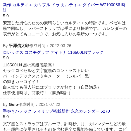
新作 カルティエ カリブル ドゥ カルティエ ダイバー W7100056 時
計
5.0
安定した男性のための素晴らしいカルティエの時計です。ベゼルは
黒で回転し、ラバーストラップは手により快適です。 カレンダーの
表示がとてもユニークで、お気に入りの場所の一つです。
By
平澤信太郎
作成时间：2022-03-26
ロレックス コスモグラフ デイトナ 116500LNブラック
5.0
116500LN 黒の高級感最高！
セラクロベゼルと文字盤黒のコントラストいい！
バーインデックスとタキメーター（シルバー黒）
の輝きカッコイイ！
白人気でも個人的にはブラックが好き！（自己満足）
仕事使用時は、商談時！（勝負時計）
By
Geio
作成时间：2021-07-22
手巻きパテック フィリップ搭載新作 永久カレンダー 5270
5.0
文字盤とストラップはブルーで、計時秒、月、カレンダーなどの最
も一般的に使用されるものを含む完全な機能を備えています。 コピ