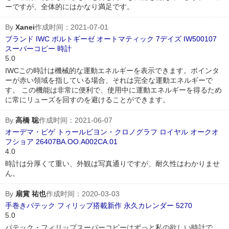
ーですが、全体的にはかなり満足です。
By
Xanei
作成时间：2021-07-01
ブランド IWC ポルトギーゼ オートマティック 7デイズ IW500107
スーパーコピー 時計
5.0
IWCこの時計は機械的な運動エネルギーを表示できます。ポインタ
ーが赤い領域を指している場合、それは完全な運動エネルギーで
す。 この機能は非常に便利で、使用中に運動エネルギーを得るため
に常にリューズを回すのを避けることができます。
By
高橋 聡
作成时间：2021-06-07
オーデマ・ピゲ トゥールビヨン・クロノグラフ ロイヤル オークオ
フショア 26407BA.OO.A002CA.01
4.0
時計は分厚くて重い、外観は写真通りですが、耐久性はわかりませ
ん。
By
扇賞 祐也
作成时间：2020-03-03
手巻きパテック フィリップ搭載新作 永久カレンダー 5270
5.0
パテック・フィリップスーパーコピーはずっと私の欲しい時計で、