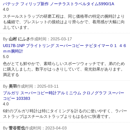
パテック フィリップ新作 ノーチラストラベルタイム5990/1A
4.0
スチールストラップの研磨工程は、同じ価格帯の特定の腕時計より
も繊細で、ブレスレットの接続はより滑らかで、着用感が大幅に向
上しています。
By
山村 にふさ
作成时间：2025-03-17
U017B-1NP ブライトリング スーパーコピー ナビタイマー０１ ４６
ｍｍ腕時計
5.0
色がとても鮮やかで、素晴らしいスポーツウォッチです。弟のため
に購入しました。数字がはっきりしていて、発光効果があります。
満足する
By
美羽
作成时间：2025-03-11
ブルガリ スーパーコピー時計アルミニウム クロノグラフ スーパー
コピー 103383
4.0
6針のブルガリ時計は特にタイミングを計るのに使いやすく、ラバー
ストラップはスチールストラップよりもはるかに快適です。
By
菅谷哲也
作成时间：2023-04-03