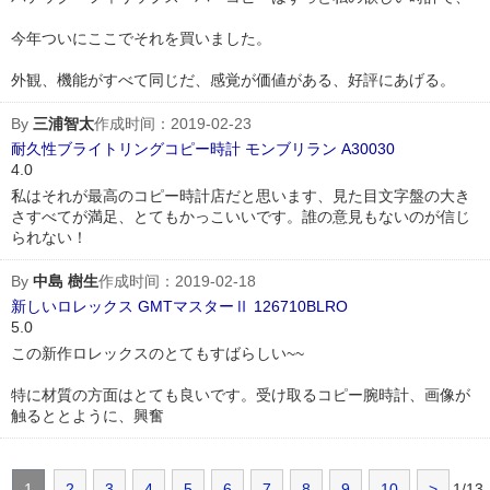
今年ついにここでそれを買いました。
外観、機能がすべて同じだ、感覚が価値がある、好評にあげる。
By
三浦智太
作成时间：2019-02-23
耐久性ブライトリングコピー時計 モンブリラン A30030
4.0
私はそれが最高のコピー時計店だと思います、見た目文字盤の大き
さすべてが満足、とてもかっこいいです。誰の意見もないのが信じ
られない！
By
中島 樹生
作成时间：2019-02-18
新しいロレックス GMTマスターⅡ 126710BLRO
5.0
この新作ロレックスのとてもすばらしい~~
特に材質の方面はとても良いです。受け取るコピー腕時計、画像が
触るととように、興奮
1
2
3
4
5
6
7
8
9
10
>
1/13