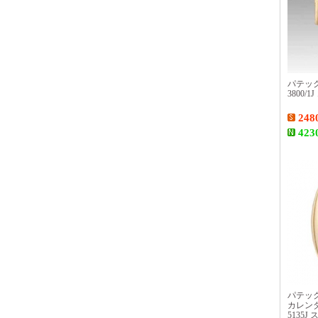
パテッ
3800/
248
423
パテッ
カレン
5135