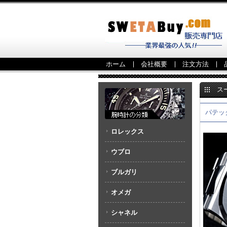
ホーム
会社概要
注文方法
ス
5990/1A
パテッ
ロレックス
ウブロ
ブルガリ
オメガ
シャネル