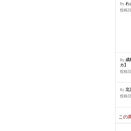
By
わ
投稿
By
成
カ】
投稿
By
北
投稿
この