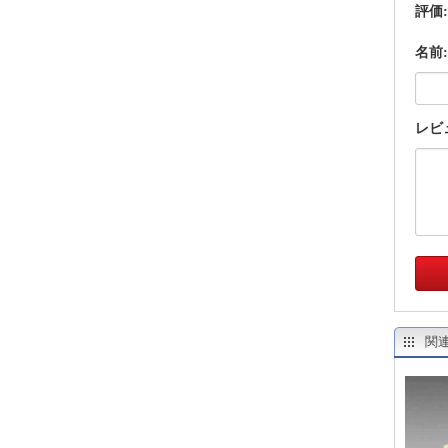
評価
名前:
レビ
関