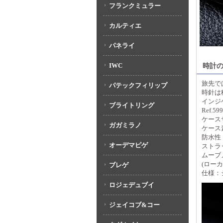
フランクミュラー
カルティエ
パネライ
IWC
時計
旅先で
パテックフィリップ
時針は
インジ
ブライトリング
Ref.59
ケースサ
ガガミラノ
ケース
防水性
オーデマピゲ
ストラ
ムーブメ
(ロー
ブレゲ
仕様：
ロジェデュブイ
ジェイコブ&コー