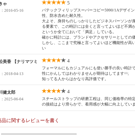
5
きゃ
パテックフィリップスーパーコピー5990/1Aデザ
日：
2016-05-16
性、防水含めた耐久性。
大よそ、身持ちのしっかりしたビジネスパーソンが
る要素で、この時計には全くと言ってよいほど不満
というか全てにおいて「満足」している。
確かに時計には、ブランドやアクセサリーとしての
しかし、ここまで究極と言ってよいほど機能性が高
い
4
松美香 【ナリマツミ
フォーマルにもカジュアルにも使い勝手の良い時計
性にかんしてはわかりませんが期待はしてます^^;
日：
2018-04-13
知ってる人からはかなり高評価です。
4
川健太郎
スチールストラップの研磨工程は、同じ価格帯の特
日：
2025-06-04
の接続はより滑らかで、着用感が大幅に向上してい
商品に関するレビューを書く