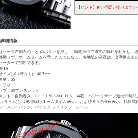
【ヒント】何か問題がありますか
の詳細情報
はケース左側面の＋と-のボタンを押し、1時間単位で通常の時針を動かし、
移動せず、ホームタイムを示したままになる。各地域の昼夜は、文字盤左右の“HO
ケーターで判断できる。
90/1A
イズ(10-4時方向)：40.5mm
素材：SS
：防水
ップ：SSブレスレット
ント：自動巻き、Cal.CH 28-520 C FUS、34石、パワーリザーブ最大5
カルタイム)と出発地時刻(ホームタイム)表示、および各々の昼夜表示、指針式
シースルーバック、パテック フィリップ・シール