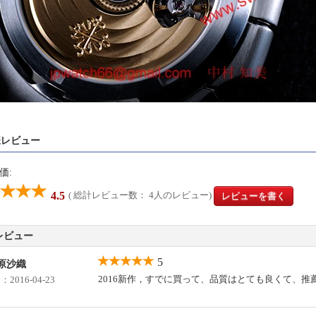
様レビュー
価:
( 総計レビュー数：
4
人のレビュー)
4.5
レビューを書く
レビュー
5
原沙織
2016新作，すでに買って、品質はとても良くて、推
日：
2016-04-23