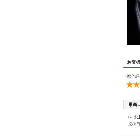
お客
総合評
最新
By
北
投稿