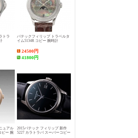
ラトラ
パテックフィリップ トラベルタ
計
イム5134R コピー 腕時計
24500
円
41800
円
ニュアル
2015パテック フィリップ 新作
 コピー 腕
5227 カラトラバ スーパーコピー