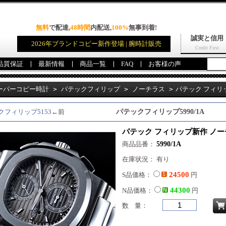
無料
で配達,
48時間
内配送,
100%
無事到着!
誠実と信用
2026年ブランドコピー新作登場 | 腕時計販売
Credit First
品質保証
最新情報
商品一覧
FAQ
お客様の声
ーパーコピー時計
>
パテックフィリップ
>
ノーチラス
>
パテック フィリ
クフィリップ5153
←前
パテックフィリップ5990/1A
パテック フィリップ新作 ノーチ
商品品番：
5990/1A
在庫状況： 有り
24500
S品価格：
円
44300
N品価格：
円
数 量：