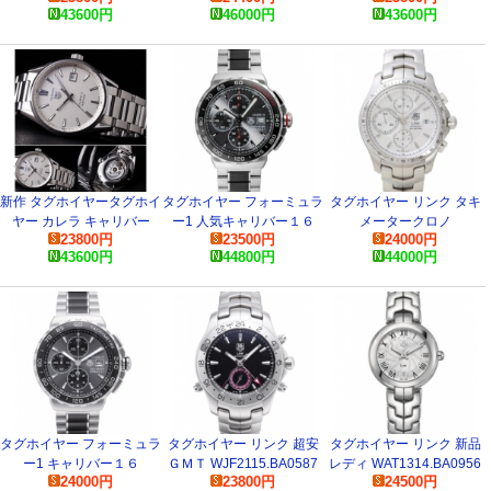
43600
円
46000
円
43600
円
WAR201C.BA0723 コピー
時計
新作 タグホイヤータグホイ
タグホイヤー フォーミュラ
タグホイヤー リンク タキ
ヤー カレラ キャリバー
ー1 人気キャリバー１６
メータークロノ
23800
円
23500
円
24000
円
WAR211B.BA0782
CAU2011.BA0873 スーパ
CJF2111.BA0594 スーパー
43600
円
44800
円
44000
円
ーコピー 時計
コピー 時計
タグホイヤー フォーミュラ
タグホイヤー リンク 超安
タグホイヤー リンク 新品
ー1 キャリバー１６
ＧＭＴ WJF2115.BA0587
レディ WAT1314.BA0956
24000
円
23800
円
24500
円
CAU2010.BA0873 スーパ
スーパーコピー 時計
コピー 時計