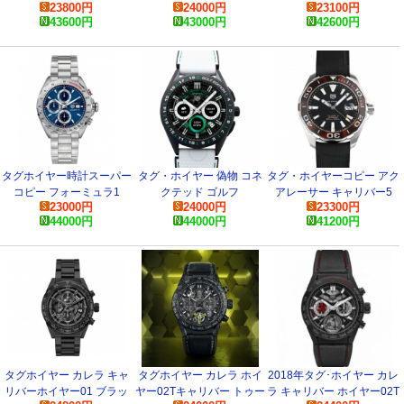
23800
円
24000
円
23100
円
デイトWBN2410.BA0621
ンセナ スペシャルエディシ
ロノグラフ42mm
43600
円
43000
円
42600
円
ョン CAZ2017.BA0647時
CBN2010.BA0642時計
計
タグホイヤー時計スーパー
タグ・ホイヤー 偽物 コネ
タグ・ホイヤーコピー アク
コピー フォーミュラ1
クテッド ゴルフ
アレーサー キャリバー5
23000
円
24000
円
23300
円
CAZ2015.BA0876
SBG8A82.EB0206腕時計
300M WAY201N.FT6177
44000
円
44000
円
41200
円
腕時計
タグホイヤー カレラ キャ
タグホイヤー カレラ ホイ
2018年タグ･ホイヤー カレ
リバーホイヤー01 ブラッ
ヤー02Tキャリバー トゥー
ラ キャリバー ホイヤー02T