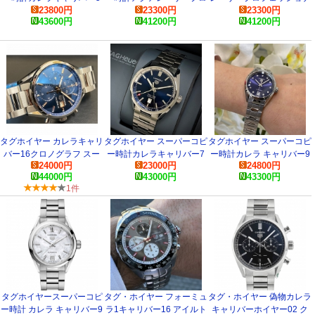
23800
円
23300
円
23300
円
デイデイト
フェッショナル300キャリ
ル300キャリバー5
43600
円
41200
円
41200
円
WBN2010.BA0640
バー5 WBP201B.FT6198
WBP201A.FT6197
タグホイヤー カレラキャリ
タグホイヤー スーパーコピ
タグホイヤー スーパーコピ
バー16クロノグラフ スー
ー時計カレラキャリバー7
ー時計カレラ キャリバー9
24000
円
23000
円
24800
円
パーコピー時計
ツインタイム
デイト WBN2413.BA0621
44000
円
43000
円
43300
円
CBK2115.BA0715
WBN201A.BA0640
1件
タグホイヤースーパーコピ
タグ・ホイヤー フォーミュ
タグ・ホイヤー 偽物カレラ
ー時計 カレラ キャリバー9
ラ1キャリバー16 アイルト
キャリバーホイヤー02 ク