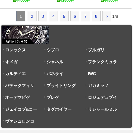
44000
円
42600
円
44800
円
CAK211A.BA0833 スーパ
パーコピー 時計
ーコピー 時計
1
2
3
4
5
6
7
8
>
1/8
ロレックス
ウブロ
ブルガリ
オメガ
シャネル
フランクミュラ
カルティエ
パネライ
ー
IWC
パテックフィリ
ブライトリング
ガガミラノ
ップ
オーデマピゲ
ブレゲ
ロジェデュブイ
ジェイコブ&コー
タグホイヤー
リシャールミル
ヴァシュロンコ