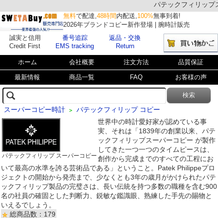
パテックフィリップスー
無料
で配達,
48時間
内配送,
100%
無事到着!
2026年ブランドコピー新作登場 | 腕時計販売
誠実と信用
番号追踪
返品・交換
Credit First
EMS tracking
Return
ホーム
会社概要
注文方法
品質保証
最新情報
商品一覧
FAQ
お客様の声
スーパーコピー時計
パテックフィリップ コピー
>
世界中の時計愛好家が認めている事
実、それは「1839年の創業以来、パテ
ックフィリップスーパーコピー が製作
してきた一つ一つのタイムピースは、
パテックフィリップ スーパーコピー
創作から完成までのすべての工程にお
いて最高の水準を誇る芸術品である」ということ。Patek Philippeプロ
ジェクトの開始から発売まで、少なくとも3年の歳月がかけられたパテ
ックフィリップ製品の完璧さは、長い伝統を持つ多数の職種を含む900
名の社員の確固とした判断力、鋭敏な鑑識眼、熟練した手先の賜物と
いえるでしょう。
総商品数：179