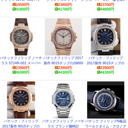
24500
円
23800
円
23700
円
ックフィリップスーパーコ
ョン パーペチュアルカレン
永久カレンダー
41800
円
41700
円
44800
円
ピー 時計
ダー 5320G-001
パテックフィリップ ノーチ
パテックフィリップ 2017
パテック・フィリップ
ラス 5724R-001 スーパー
新作 9015チップの28800
2017新作 9015チップの
23900
円
23900
円
23900
円
コピー 時計
振幅 7010/1G-016
28800振幅 7010/1G-017
46900
円
44300
円
44300
円
時計コピー
パテック・フィリップ
パテックフィリップ ノーチ
パテック フィリップN級品
2017新作 9015チップの
ラス ブランド腕時計
ワールドタイム・クロノグ