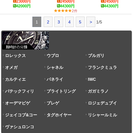
23000
円
24500
円
24500
円
5270
5960/1A
42000
円
44300
円
44300
円
2件
1
2
3
4
5
>
1/5
ロレックス
ウブロ
ブルガリ
オメガ
シャネル
フランクミュラ
カルティエ
パネライ
ー
IWC
パテックフィリ
ブライトリング
ガガミラノ
ップ
オーデマピゲ
ブレゲ
ロジェデュブイ
ジェイコブ&コー
タグホイヤー
リシャールミル
ヴァシュロンコ