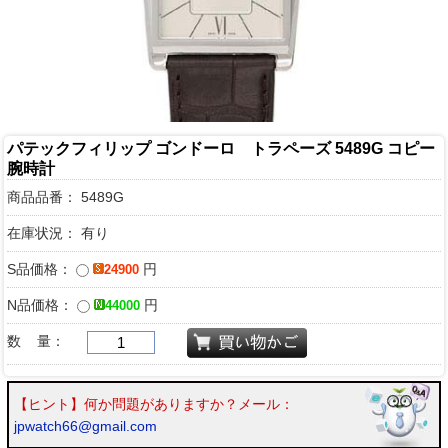
パテックフィリップ ゴンドーロ トラペーズ 5489G コピー
腕時計
商品品番：
5489G
在庫状況： 有り
S品価格：
円
24900
N品価格：
円
44000
数 量：
【ヒント】何か問題がありますか？メール：
jpwatch66@gmail.com