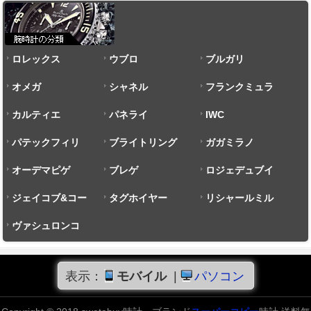
ロレックス
ウブロ
ブルガリ
オメガ
シャネル
フランクミュラ
カルティエ
パネライ
ー
IWC
パテックフィリ
ブライトリング
ガガミラノ
ップ
オーデマピゲ
ブレゲ
ロジェデュブイ
ジェイコブ&コー
タグホイヤー
リシャールミル
ヴァシュロンコ
ンスタンタン
表示：
モバイル
|
パソコン