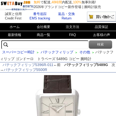
無料
で配達,
48時間
内配送,
100%
無事到着!
2026年ブランドコピー新作登場 | 腕時計販売
誠実と信用
番号追踪
返品・交換
Credit First
EMS tracking
Return
ホーム
会社概要
注文方法
品質保証
最新情報
商品一覧
FAQ
お客様の声
スーパーコピー時計
パテックフィリップ
その他
パテックフ
>
>
>
ィリップ ゴンドーロ トラペーズ 5489G コピー 腕時計
パテックフィリップ5396R-011
←前
パテックフィリップ5489G
次
→
パテックフィリップ5500R