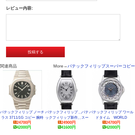
レビュー内容:
関連商品
More→
パテックフィリップスーパーコピー
パテックフィリップ ノーチ
パテックフィリップ , ,パテ
パテックフィリップ ワール
ラス 3711/1G コピー 腕時
ックフィリップ新作, , スー
ドタイム WORLD
24700
円
24900
円
24700
円
計
パーコピー 時計
TIME 5110P スーパーコ
42000
円
41600
円
42000
円
ピー 時計