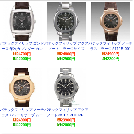
パテックフィリップ ゴンド
パテックフィリップ アクア
パテックフィリップ ノーチ
ーロ 年次カレンダー カレ
ノート ラージサイズ
ラス ラージ 5711R-001
24700
円
24800
円
24900
円
ンダリオ 5135G コピー 腕
5167/1A-001 コピー 腕時
コピー 腕時計
42000
円
42500
円
42200
円
時計
計
パテックフィリップ ノーチ
パテックフィリップ アクア
ラス パワーリザーブ ムー
ノートPATEK PHILIPPE
24900
円
23900
円
ンフェイズ 5712R コピ
5065/1A コピー 時計
42200
円
42000
円
ー 腕時計