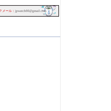
？メール：
jpwatch66@gmail.com