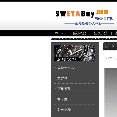
ホーム
会社概要
注文方法
ス
ー 539
パテック
ロレックス
ウブロ
ブルガリ
オメガ
シャネル