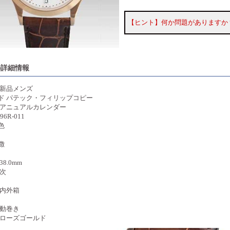
【ヒント】何か問題がありますか
の詳細情報
 新品メンズ
ド パテック・フィリップコピー
 アニュアルカレンダー
96R-011
色
徴
8.0mm
年次
 内外箱
自動巻き
 ローズゴールド