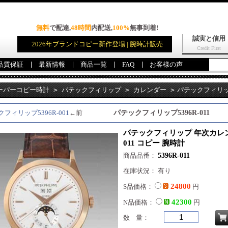
無料
で配達,
48時間
内配送,
100%
無事到着!
誠実と信用
2026年ブランドコピー新作登場 | 腕時計販売
Credit First
品質保証
最新情報
商品一覧
FAQ
お客様の声
ーパーコピー時計
>
パテックフィリップ
>
カレンダー
>
パテックフィリ
6R-011 コピー 腕時計
フィリップ5396R-001
←前
パテックフィリップ5396R-011
パテックフィリップ 年次カレン
011 コピー 腕時計
商品品番：
5396R-011
在庫状況： 有り
24800
S品価格：
円
42300
N品価格：
円
数 量：