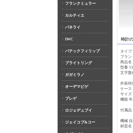
フランクミュラー
カルティエ
パネライ
IWC
時計
パテックフィリップ
タイプ
ブラン
商品名
ブライトリング
型番 53
文字盤
ガガミラノ
外装特
オーデマピゲ
ケース
サイズ 3
ブレゲ
機能 
付属品
ロジェデュブイ
機械 
ジェイコブ&コー
材質名