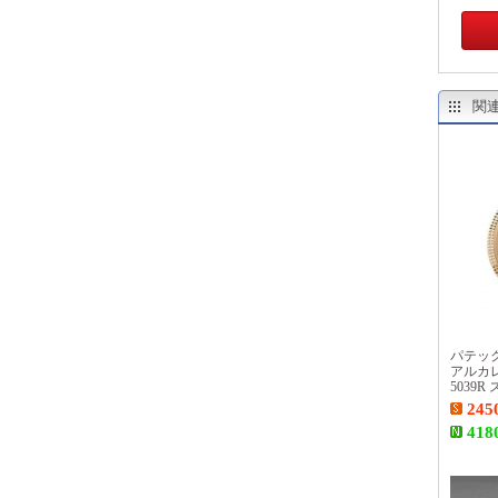
関
パテッ
アルカ
5039
245
418