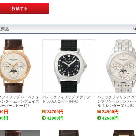
連商品
M
クフィリップ パーペチュ
パテックフィリップ アクアノー
パテックフィリップ グ
レンダー ムーンフェイズ
ト 5066A コピー 腕時計
ンプリケーション パー
R スーパーコピー 時計
ル カレンダー 5136/1G
00
円
24700
円
24900
円
00
円
42000
円
42600
円