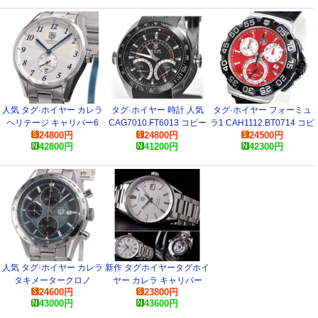
人気 タグ·ホイヤー カレラ
タグ·ホイヤー 時計 人気
タグ·ホイヤー フォーミュ
ヘリテージ キャリバー6
CAG7010.FT6013 コピー
ラ1 CAH1112.BT0714 コピ
24800
円
24800
円
24500
円
WAS2111.BA0732 腕時計
腕時計
ー 時計
42800
円
41200
円
42300
円
人気 タグ·ホイヤー カレラ
新作 タグホイヤータグホイ
タキメータークロノ
ヤー カレラ キャリバー
24600
円
23800
円
CV201P.BA0794 腕時計
WAR211B.BA0782
43000
円
43600
円