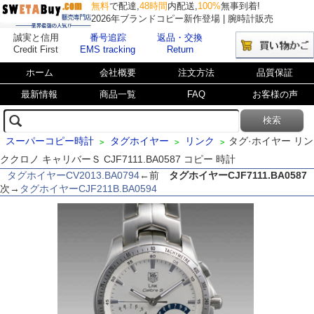
無料
で配達,
48時間
内配送,
100%
無事到着!
2026年ブランドコピー新作登場 | 腕時計販売
誠実と信用
番号追踪
返品・交換
Credit First
EMS tracking
Return
ホーム
会社概要
注文方法
品質保証
最新情報
商品一覧
FAQ
お客様の声
スーパーコピー時計
タグホイヤー
リンク
タグ·ホイヤー リン
>
>
>
ククロノ キャリバーＳ CJF7111.BA0587 コピー 時計
タグホイヤーCV2013.BA0794
←前
タグホイヤーCJF7111.BA0587
次→
タグホイヤーCJF211B.BA0594