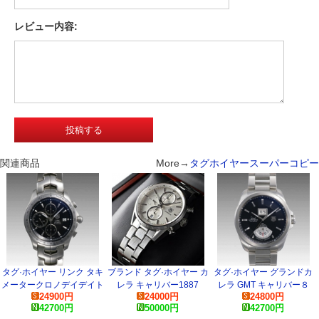
レビュー内容:
関連商品
More→
タグホイヤースーパーコピー
タグ·ホイヤー リンク タキ
ブランド タグ·ホイヤー カ
タグ·ホイヤー グランドカ
メータークロノデイデイト
レラ キャリバー1887
レラ GMT キャリバー８
24900
円
24000
円
24800
円
CJF211A.BA0594 コピー
CAR2111.BA0720 コピー
WAV5111.BA0901 コピー
42700
円
50000
円
42700
円
時計
時計
時計