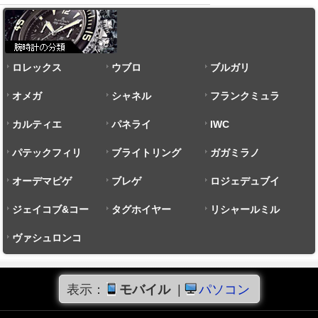
ロレックス
ウブロ
ブルガリ
オメガ
シャネル
フランクミュラ
カルティエ
パネライ
ー
IWC
パテックフィリ
ブライトリング
ガガミラノ
ップ
オーデマピゲ
ブレゲ
ロジェデュブイ
ジェイコブ&コー
タグホイヤー
リシャールミル
ヴァシュロンコ
ンスタンタン
表示：
モバイル
|
パソコン