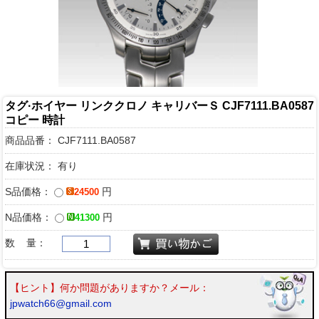
タグ·ホイヤー リンククロノ キャリバーＳ CJF7111.BA0587
コピー 時計
商品品番：
CJF7111.BA0587
在庫状況： 有り
S品価格：
円
24500
N品価格：
円
41300
数 量：
【ヒント】何か問題がありますか？メール：
jpwatch66@gmail.com