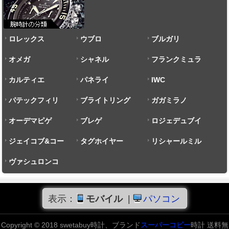
ロレックス
ウブロ
ブルガリ
オメガ
シャネル
フランクミュラ
カルティエ
パネライ
ー
IWC
パテックフィリ
ブライトリング
ガガミラノ
ップ
オーデマピゲ
ブレゲ
ロジェデュブイ
ジェイコブ&コー
タグホイヤー
リシャールミル
ヴァシュロンコ
ンスタンタン
表示：
モバイル
|
パソコン
Copyright © 2018 swetabuy時計、ブランド
スーパーコピー
時計 送料無