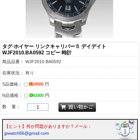
タグ·ホイヤー リンクキャリバー５ デイデイト
WJF2010.BA0592 コピー 時計
商品品番：
WJF2010.BA0592
在庫状況： 有り
S品価格：
円
24500
N品価格：
円
42800
数 量：
【ヒント】何か問題がありますか？メール：
jpwatch66@gmail.com