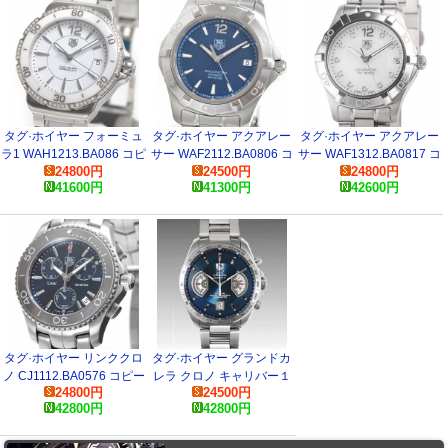
タグ·ホイヤー フォーミュ
タグ·ホイヤー アクアレー
タグ·ホイヤー アクアレー
ラ1 WAH1213.BA086 コピ
サー WAF2112.BA0806 コ
サー WAF1312.BA0817 コ
24800
円
24500
円
24800
円
ー 時計
ピー 時計
ピー 時計
41600
円
41300
円
42600
円
タグ·ホイヤー リンククロ
タグ·ホイヤー グランドカ
ノ CJ1112.BA0576 コピー
レラ クロノ キャリバー１
24800
円
24500
円
時計
７ＲＳ CAV511F.BA0962
42800
円
42800
円
コピー 時計