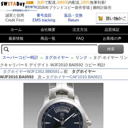
無料
で配達,
48時間
内配送,
100%
無事到着!
2026年ブランドコピー新作登場 | 腕時計販売
誠実と信用
番号追踪
返品・交換
Credit First
EMS tracking
Return
ホーム
会社概要
注文方法
品質保証
最新情報
商品一覧
FAQ
お客様の声
スーパーコピー時計
タグホイヤー
リンク
タグ·ホイヤー リン
>
>
>
クキャリバー５ デイデイト WJF2010.BA0592 コピー 時計
タグホイヤーWJF1352.BB0581
←前
タグホイヤー
WJF2010.BA0592
次→
タグホイヤーCAF1010.BA0821