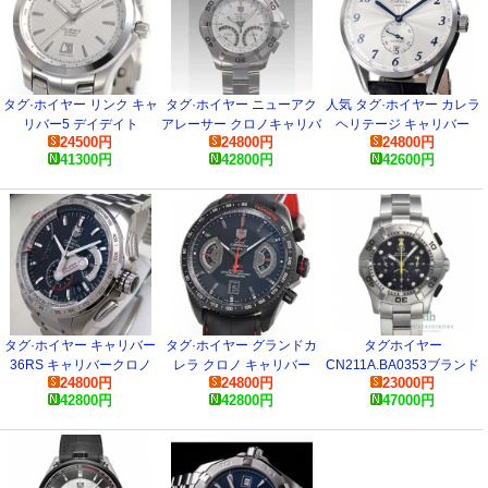
タグ·ホイヤー リンク キャ
タグ·ホイヤー ニューアク
人気 タグ·ホイヤー カレラ
リバー5 デイデイト
アレーサー クロノキャリバ
ヘリテージ キャリバー
24500
円
24800
円
24800
円
WJF2011.BA0592 コピー
ーＳ CAF7011.BA0815 コ
WAS2111.FC6293 腕時計
41300
円
42800
円
42600
円
時計
ピー 時計
タグ·ホイヤー キャリバー
タグ·ホイヤー グランドカ
タグホイヤー
36RS キャリバークロノ
レラ クロノ キャリバー
CN211A.BA0353ブランド
24800
円
24800
円
23000
円
CAV5115.BA0902 コピー
CAV518B.FC6237 コピー
２０００アクアグラ コピー
42800
円
42800
円
47000
円
時計
時計
時計