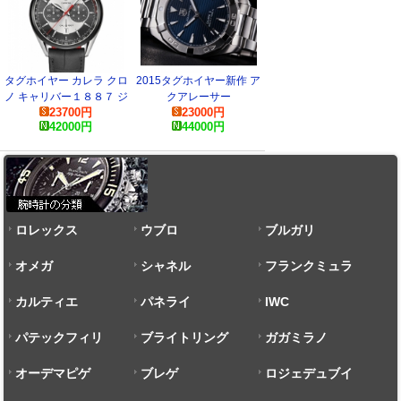
タグホイヤー カレラ クロ
2015タグホイヤー新作 ア
ノ キャリバー１８８７ ジ
クアレーサー
23700
円
23000
円
ャックホイヤー記念モデル
WAY2112.BA0910
42000
円
44000
円
CAR2C11.FC6327 スーパ
ーコピー 時計
ロレックス
ウブロ
ブルガリ
オメガ
シャネル
フランクミュラ
カルティエ
パネライ
ー
IWC
パテックフィリ
ブライトリング
ガガミラノ
ップ
オーデマピゲ
ブレゲ
ロジェデュブイ