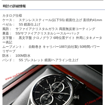
時計の詳細情報
カタログ仕様
ケース： ステンレススティール(以下SS) 鏡面仕上げ 直径約41mm
ベゼル： SS 鏡面仕上げ
風防： サファイアクリスタルガラス 両面無反射コーティング
裏蓋： SS/サファイアクリスタルシースルーバック
文字盤： 黒文字盤 クロノグラフ 6時位置デイト 外周にタキメータ
ー表記
ムーブメント： 自動巻き キャリバー1887(自社製) 50時間パワー
リザーブ
防水： 100M防水
バンド： SS ブレスレット 鏡面/ヘアライン仕上げ