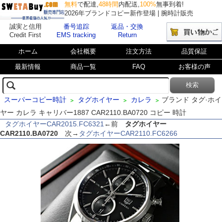
無料
で配達,
48時間
内配送,
100%
無事到着!
2026年ブランドコピー新作登場 | 腕時計販売
誠実と信用
番号追踪
返品・交換
Credit First
EMS tracking
Return
ホーム
会社概要
注文方法
品質保証
最新情報
商品一覧
FAQ
お客様の声
スーパーコピー時計
タグホイヤー
カレラ
ブランド タグ·ホイ
>
>
>
ヤー カレラ キャリバー1887 CAR2110.BA0720 コピー 時計
タグホイヤーCAR2015.FC6321
←前
タグホイヤー
CAR2110.BA0720
次→
タグホイヤーCAR2110.FC6266