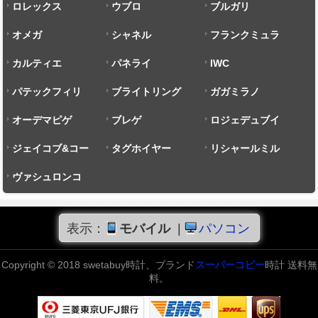
ロレックス
ウブロ
ブルガリ
オメガ
シャネル
フランクミュラ
カルティエ
パネライ
ー
IWC
パテックフィリ
ブライトリング
ガガミラノ
ップ
オーデマピゲ
ブレゲ
ロジェデュブイ
ジェイコブ&コー
タグホイヤー
リシャールミル
ヴァシュロンコ
ンスタンタン
表示：
モバイル
|
パソコン
Copyright © 2018 swetabuy時計、ブランド
スーパーコピー
時計 送料無
料。