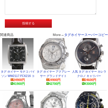
関連商品
More→
タグホイヤースーパーコピー
タグ·ホイヤー モナコ パイ
タグ·ホイヤー アクアレー
人気 タグ·ホイヤー カレラ
ソン WW2117.FC6216 コ
サー グランドデイト
クロノ キャリバー
24900
円
24900
円
24600
円
ピー 時計
CAF101F.BA0821 コピー
CAR2013.FC2013 腕時計
41900
円
42700
円
43000
円
時計