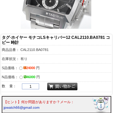
タグ·ホイヤー モナコLSキャリバー12 CAL2110.BA0781 コ
ピー 時計
商品品番：
CAL2110.BA0781
在庫状況： 有り
S品価格：
円
24000
N品価格：
円
46000
数 量：
【ヒント】何か問題がありますか？メール：
jpwatch66@gmail.com