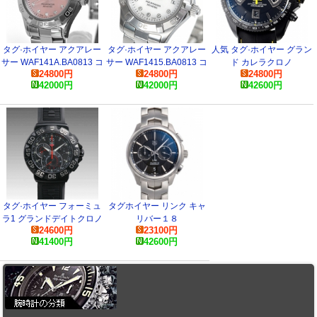
タグ·ホイヤー アクアレー
タグ·ホイヤー アクアレー
人気 タグ·ホイヤー グラン
サー WAF141A.BA0813 コ
サー WAF1415.BA0813 コ
ド カレラクロノ
24800
円
24800
円
24800
円
ピー 時計
ピー 時計
CAV518J.FC6274 腕時計
42000
円
42000
円
42600
円
タグ·ホイヤー フォーミュ
タグホイヤー リンク キャ
ラ1 グランドデイトクロノ
リバー１８
24600
円
23100
円
CAH1012.BT0717 コピー
CAT2110.BA0959 スーパ
41400
円
42600
円
時計
ーコピー 時計