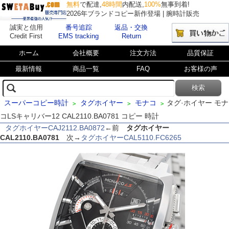
無料
で配達,
48時間
内配送,
100%
無事到着!
2026年ブランドコピー新作登場 | 腕時計販売
誠実と信用
番号追踪
返品・交換
Credit First
EMS tracking
Return
ホーム
会社概要
注文方法
品質保証
最新情報
商品一覧
FAQ
お客様の声
スーパーコピー時計
タグホイヤー
モナコ
タグ·ホイヤー モナ
>
>
>
コLSキャリバー12 CAL2110.BA0781 コピー 時計
タグホイヤーCAJ2112.BA0872
←前
タグホイヤー
CAL2110.BA0781
次→
タグホイヤーCAL5110.FC6265