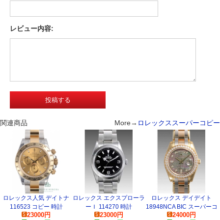
レビュー内容:
関連商品
More→
ロレックススーパーコピー
ロレックス人気 デイトナ
ロレックス エクスプローラ
ロレックス デイデイト
116523 コピー 時計
ーＩ 114270 時計
18948NCA BIC スーパーコ
23000
円
23000
円
24000
円
ピー 時計