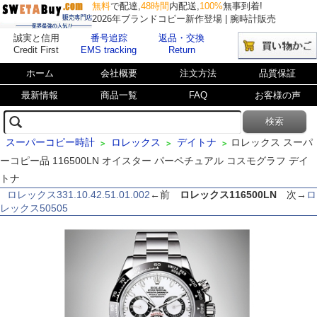
無料
で配達,
48時間
内配送,
100%
無事到着!
2026年ブランドコピー新作登場 | 腕時計販売
誠実と信用
番号追踪
返品・交換
Credit First
EMS tracking
Return
ホーム
会社概要
注文方法
品質保証
最新情報
商品一覧
FAQ
お客様の声
スーパーコピー時計
ロレックス
デイトナ
ロレックス スーパ
>
>
>
ーコピー品 116500LN オイスター パーペチュアル コスモグラフ デイ
トナ
ロレックス331.10.42.51.01.002
←前
ロレックス116500LN
次→
ロ
レックス50505