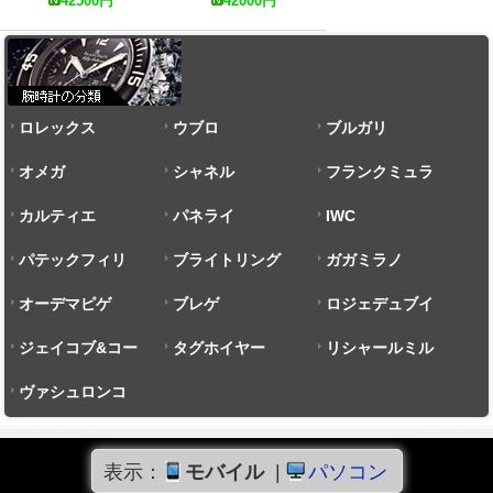
42500
円
42000
円
ロレックス
ウブロ
ブルガリ
オメガ
シャネル
フランクミュラ
カルティエ
パネライ
ー
IWC
パテックフィリ
ブライトリング
ガガミラノ
ップ
オーデマピゲ
ブレゲ
ロジェデュブイ
ジェイコブ&コー
タグホイヤー
リシャールミル
ヴァシュロンコ
ンスタンタン
表示：
モバイル
|
パソコン