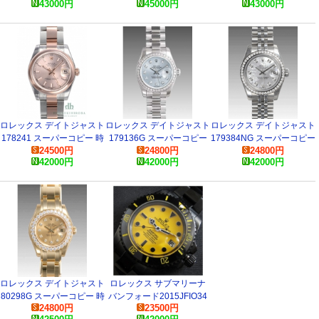
43000
円
45000
円
43000
円
ロレックス デイトジャスト
ロレックス デイトジャスト
ロレックス デイトジャスト
178241 スーパーコピー 時
179136G スーパーコピー
179384NG スーパーコピー
24500
円
24800
円
24800
円
計
時計
時計
42000
円
42000
円
42000
円
ロレックス デイトジャスト
ロレックス サブマリーナ
80298G スーパーコピー 時
バンフォード2015JFIO34
24800
円
23500
円
計
スーパーコピー