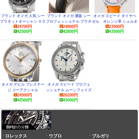
ブランド オメガ 人気 シー
ブランド オメガ 通販 シー
オメガ スピード ダイヤベ
プラネットオーシャン ００
プロフェッショナル プラネ
ゼル オレンジ革 シェルオ
24700
円
24800
円
23500
円
７ 232.30.42.21.01.004 時
ットオーシャン 2900-5182
レンジアラビア
42500
円
42800
円
43500
円
計
コピー 腕時計
3835.78.38 コピー
オメガ デビル プレステー
オメガ スピード プロフェ
ジ コーアクシャル
ッショナル ムーンフェイズ
24500
円
26200
円
424.20.37.20.02.001 スー
3575-20 コピー 時計
42500
円
43000
円
パーコピー
ロレックス
ウブロ
ブルガリ