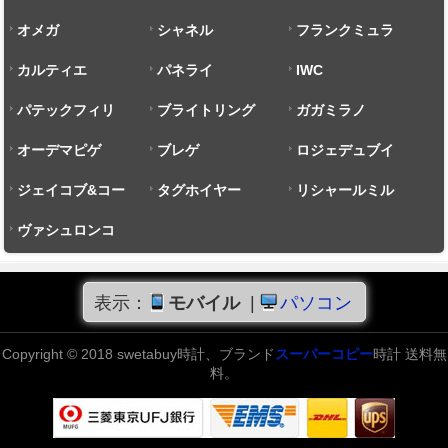
オメガ
シャネル
フランクミュラ
カルティエ
パネライ
ー
IWC
パテックフィリ
ブライトリング
ガガミラノ
ップ
オーデマピゲ
ブレゲ
ロジェデュブイ
ジェイコブ&コー
タグホイヤー
リシャールミル
ヴァシュロンコ
ンスタンタン
表示：
モバイル
|
パソコン
Copyright © 2018 swetabuy時計、ブランド
スーパーコピー
時計 送料無
料。