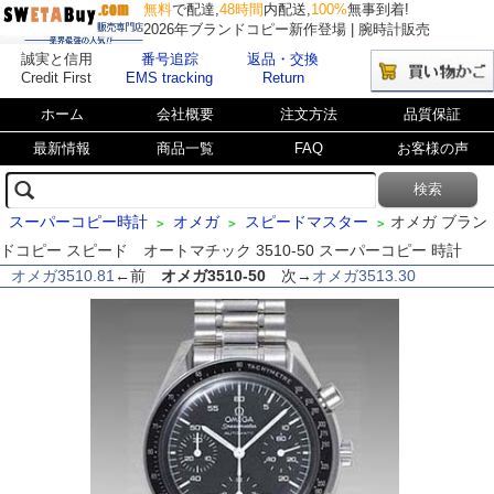
無料
で配達,
48時間
内配送,
100%
無事到着!
2026年ブランドコピー新作登場 | 腕時計販売
誠実と信用
番号追踪
返品・交換
Credit First
EMS tracking
Return
ホーム
会社概要
注文方法
品質保証
最新情報
商品一覧
FAQ
お客様の声
スーパーコピー時計
オメガ
スピードマスター
オメガ ブラン
>
>
>
ドコピー スピード オートマチック 3510-50 スーパーコピー 時計
オメガ3510.81
←前
オメガ3510-50
次→
オメガ3513.30