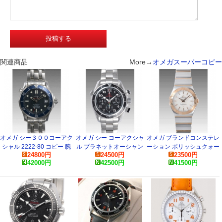
関連商品
More→
オメガスーパーコピー
オメガ シー３００コーアク
オメガ シー コーアクシャ
オメガ ブランドコンステレ
シャル 2222-80 コピー 腕
ル プラネットオーシャン
ーション ポリッシュクォー
24800
円
24500
円
23500
円
時計
222.30.38.50.01.003 コピ
ツ 123.20.27.60.05.003 ス
42000
円
42500
円
41500
円
ー 腕時計
ーパーコピー 時計