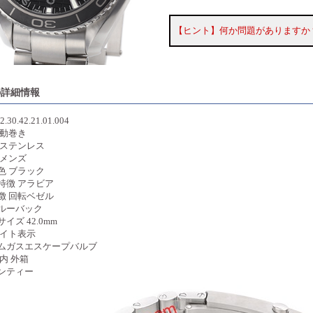
【ヒント】何か問題がありますか
の詳細情報
.30.42.21.01.004
自動巻き
 ステンレス
 メンズ
色 ブラック
特徴 アラビア
徴 回転ベゼル
ルーバック
イズ 42.0mm
デイト表示
ムガスエスケープバルブ
内 外箱
ンティー