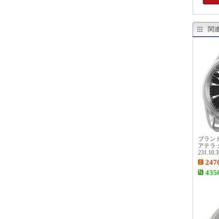
関
ブランド
アテラ
231.10.
247
435