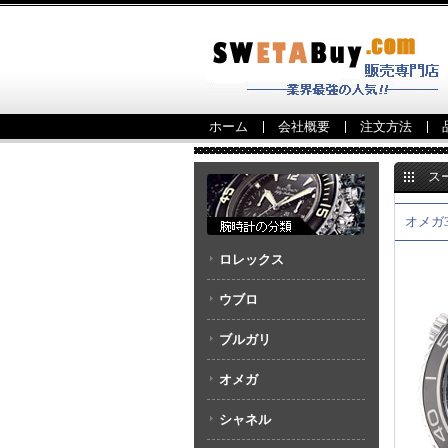
ホーム
会社概要
注文方法
ス
232.30.
オメガ324
ロレックス
ウブロ
ブルガリ
オメガ
シャネル