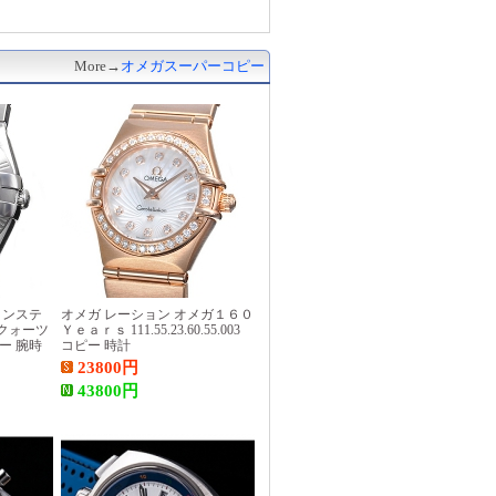
More→
オメガスーパーコピー
コンステ
オメガ レーション オメガ１６０
クォーツ
Ｙｅａｒｓ 111.55.23.60.55.003
コピー 腕時
コピー 時計
23800
円
43800
円