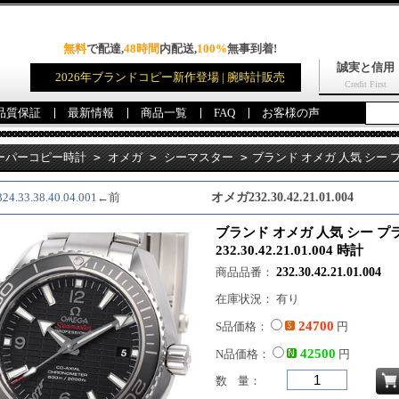
無料
で配達,
48時間
内配送,
100%
無事到着!
誠実と信用
2026年ブランドコピー新作登場 | 腕時計販売
Credit First
品質保証
最新情報
商品一覧
FAQ
お客様の声
ーパーコピー時計
>
オメガ
>
シーマスター
>
ブランド オメガ 人気 シー
42.21.01.004 時計
.33.38.40.04.001
←前
オメガ232.30.42.21.01.004
ブランド オメガ 人気 シー 
232.30.42.21.01.004 時計
商品品番：
232.30.42.21.01.004
在庫状況： 有り
24700
S品価格：
円
42500
N品価格：
円
数 量：