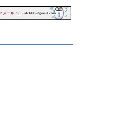
？メール：
jpwatch66@gmail.com