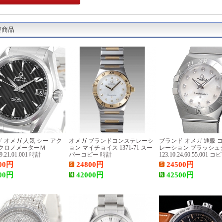
連商品
 オメガ 人気 シー アク
オメガ ブランドコンステレーシ
ブランド オメガ 通販 
 クロノメーターＭ
ョン マイチョイス 1371-71 スー
レーション ブラッシュ
39.21.01.001 時計
パーコピー 時計
123.10.24.60.55.001 
計
00
円
24800
円
24500
円
00
円
42000
円
42500
円