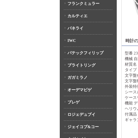
フランクミュラー
カルティエ
パネライ
IWC
時計
パテックフィリップ
型番 232
機械 
材質名
ブライトリング
タイプ
文字盤
ガガミラノ
文字盤
外装特
オーデマピゲ
シース
ケースサ
ブレゲ
機能 
ヘリウ
付属品 
ロジェデュブイ
ギャラ
ジェイコブ&コー