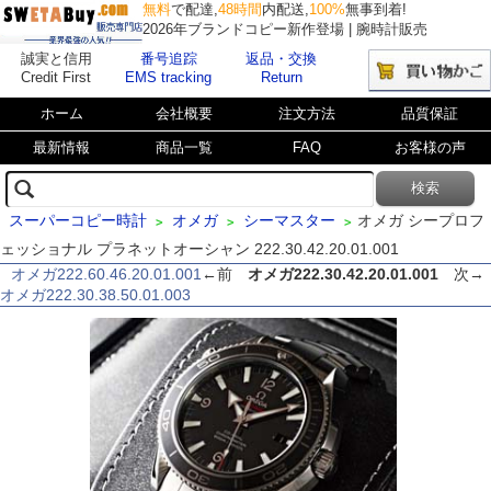
無料
で配達,
48時間
内配送,
100%
無事到着!
2026年ブランドコピー新作登場 | 腕時計販売
誠実と信用
番号追踪
返品・交換
Credit First
EMS tracking
Return
ホーム
会社概要
注文方法
品質保証
最新情報
商品一覧
FAQ
お客様の声
スーパーコピー時計
オメガ
シーマスター
オメガ シープロフ
>
>
>
ェッショナル プラネットオーシャン 222.30.42.20.01.001
オメガ222.60.46.20.01.001
←前
オメガ222.30.42.20.01.001
次→
オメガ222.30.38.50.01.003