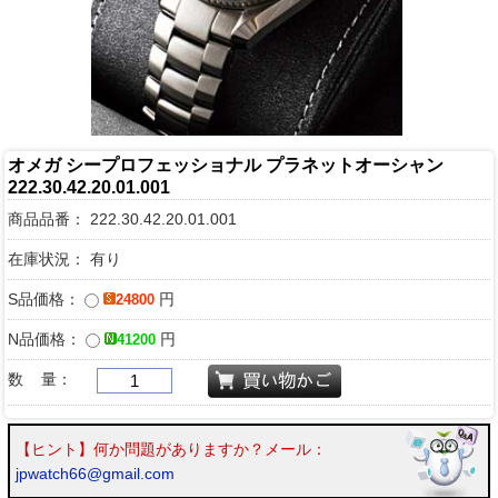
オメガ シープロフェッショナル プラネットオーシャン
222.30.42.20.01.001
商品品番：
222.30.42.20.01.001
在庫状況： 有り
S品価格：
円
24800
N品価格：
円
41200
数 量：
【ヒント】何か問題がありますか？メール：
jpwatch66@gmail.com