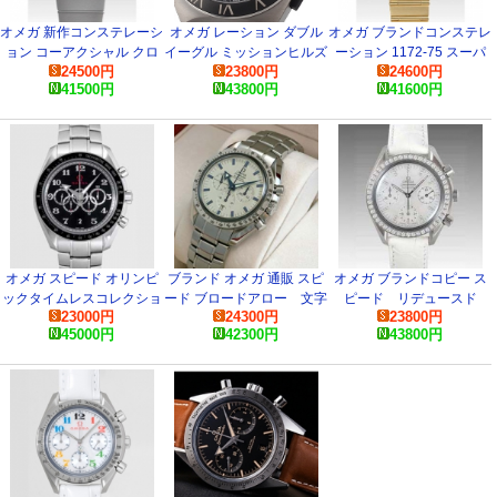
オメガ 新作コンステレーシ
オメガ レーション ダブル
オメガ ブランドコンステレ
ョン コーアクシャル クロ
イーグル ミッションヒルズ
ーション 1172-75 スーパ
24500
円
23800
円
24600
円
ノメーター
ワールドカップ
ーコピー 時計
41500
円
43800
円
41600
円
123.10.38.21.52.001 スー
121.92.41.50.01.001 コピ
パーコピー 時計
ー 時計
オメガ スピード オリンピ
ブランド オメガ 通販 スピ
オメガ ブランドコピー ス
ックタイムレスコレクショ
ード ブロードアロー 文字
ピード リデュースド
23000
円
24300
円
23800
円
ン 5カウンター コーアクシ
盤 3551-20 コピー 腕時計
3815-7736 スーパーコピー
45000
円
42300
円
43800
円
ャル 321.30.44.52.01.002
時計
コピー