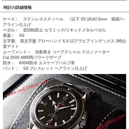
時計の詳細情報
ケース： ステンレススティール （以下 SS )約42.0mm 鏡面/ヘ
アライン仕上げ
ベゼル： 逆回転防止 セラミック/リキッドメタルベゼル
裏蓋： SS
文字盤: 黒文字盤 アローハンド 6.9.12アラビアインデックス 3時位
置デイト
ムーブメント： 自動巻き コーアクシャル クロノメーター
Cal.2500 48時間パワーリザーブ
防水： 600M防水 エスケープバルブ有
バンド： SS ブレスレット ヘアライン仕上げ