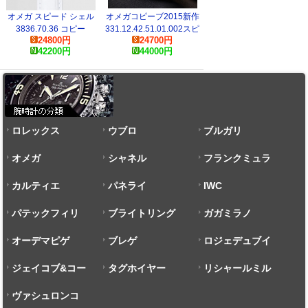
オメガ スピード シェル
オメガコピーブ2015新作
3836.70.36 コピー
331.12.42.51.01.002スピ
24800
円
24700
円
ード '57
42200
円
44000
円
ロレックス
ウブロ
ブルガリ
オメガ
シャネル
フランクミュラ
カルティエ
パネライ
ー
IWC
パテックフィリ
ブライトリング
ガガミラノ
ップ
オーデマピゲ
ブレゲ
ロジェデュブイ
ジェイコブ&コー
タグホイヤー
リシャールミル
ヴァシュロンコ