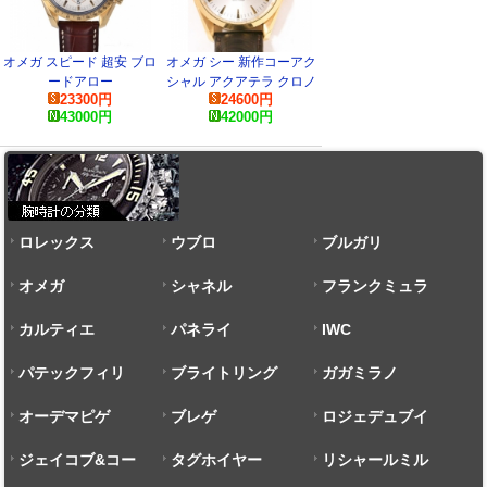
オメガ スピード 超安 ブロ
オメガ シー 新作コーアク
ードアロー
シャル アクアテラ クロノ
23300
円
24600
円
321.53.42.50.02.001 コピ
メーター 2603.30.37 スー
43000
円
42000
円
ー 時計
パーコピー 時計
ロレックス
ウブロ
ブルガリ
オメガ
シャネル
フランクミュラ
カルティエ
パネライ
ー
IWC
パテックフィリ
ブライトリング
ガガミラノ
ップ
オーデマピゲ
ブレゲ
ロジェデュブイ
ジェイコブ&コー
タグホイヤー
リシャールミル