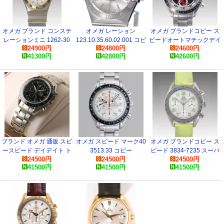
オメガ ブランド コンステ
オメガ レーション
オメガ ブランドコピー ス
レーションミニ 1262-30
123.10.35.60.02.001 コピ
ピードオートマチックデイ
24900
円
24800
円
24600
円
スーパーコピー 時計
ー 時計
ト 3210-52 スーパーコピ
41300
円
42800
円
42600
円
ー 時計
ブランド オメガ 通販 スピ
オメガ スピード マーク40
オメガ ブランドコピー ス
ースピード デイデイト ト
3513.33 コピー
ピード 3834-7235 スーパ
24500
円
24500
円
24500
円
リプルカレンダー 3220-50
ーコピー 時計
41500
円
41500
円
41500
円
コピー 腕時計