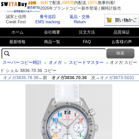
無料
で配達,
48時間
内配送,
100%
無事到着!
2026年ブランドコピー新作登場 | 腕時計販売
誠実と信用
番号追踪
返品・交換
Credit First
EMS tracking
Return
ホーム
会社概要
注文方法
品質保証
最新情報
商品一覧
FAQ
お客様の声
スーパーコピー時計
オメガ
スピードマスター
オメガ スピー
>
>
>
ド シェル 3836.70.36 コピー
オメガ3835.78.38
←前
オメガ3836.70.36
次→
オメガ3873-5031