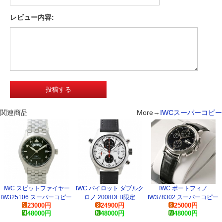
レビュー内容:
関連商品
More→
IWCスーパーコピー
IWC スピットファイヤー
IWC パイロット ダブルク
IWC ポートフィノ
IW325106 スーパーコピー
ロノ 2008DFB限定
IW378302 スーパーコピー
23000
円
24900
円
25000
円
IW371803 スーパーコピー
時計
48000
円
48000
円
48000
円