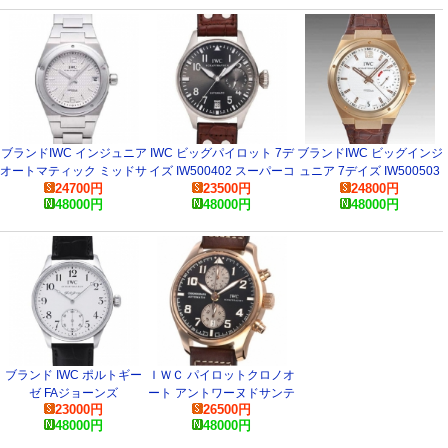
ブランドIWC インジュニア
IWC ビッグパイロット 7デ
ブランドIWC ビッグインジ
オートマティック ミッドサ
イズ IW500402 スーパーコ
ュニア 7デイズ IW500503
24700
円
23500
円
24800
円
イズIW451501 スーパーコ
ピー
スーパーコピー 時計
48000
円
48000
円
48000
円
ピー 時計
ブランド IWC ポルトギー
ＩＷＣ パイロットクロノオ
ゼ FAジョーンズ
ート アントワーヌドサンテ
23000
円
26500
円
IW544202 スーパーコピー
グジュペリ IW387805 ス
48000
円
48000
円
時計
ーパーコピー 時計