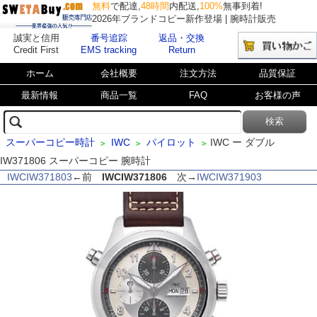
無料
で配達,
48時間
内配送,
100%
無事到着!
2026年ブランドコピー新作登場 | 腕時計販売
誠実と信用
番号追踪
返品・交換
Credit First
EMS tracking
Return
ホーム
会社概要
注文方法
品質保証
最新情報
商品一覧
FAQ
お客様の声
スーパーコピー時計
IWC
パイロット
IWC ー ダブル
>
>
>
IW371806 スーパーコピー 腕時計
IWCIW371803
←前
IWCIW371806
次→
IWCIW371903