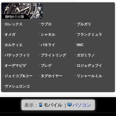
ロレックス
ウブロ
ブルガリ
オメガ
シャネル
フランクミュラ
カルティエ
パネライ
ー
IWC
パテックフィリ
ブライトリング
ガガミラノ
ップ
オーデマピゲ
ブレゲ
ロジェデュブイ
ジェイコブ&コー
タグホイヤー
リシャールミル
ヴァシュロンコ
ンスタンタン
表示：
モバイル
|
パソコン