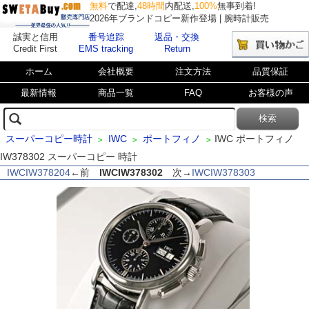
無料
で配達,
48時間
内配送,
100%
無事到着!
2026年ブランドコピー新作登場 | 腕時計販売
誠実と信用
番号追踪
返品・交換
Credit First
EMS tracking
Return
ホーム
会社概要
注文方法
品質保証
最新情報
商品一覧
FAQ
お客様の声
スーパーコピー時計
IWC
ポートフィノ
IWC ポートフィノ
>
>
>
IW378302 スーパーコピー 時計
IWCIW378204
←前
IWCIW378302
次→
IWCIW378303