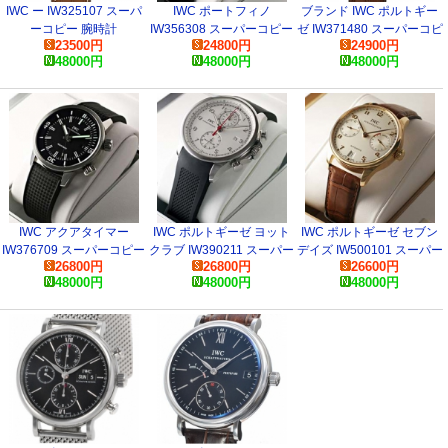
IWC ー IW325107 スーパ
IWC ポートフィノ
ブランド IWC ポルトギー
ーコピー 腕時計
IW356308 スーパーコピー
ゼ IW371480 スーパーコピ
23500
円
24800
円
24900
円
時計
ー 時計
48000
円
48000
円
48000
円
IWC アクアタイマー
IWC ポルトギーゼ ヨット
IWC ポルトギーゼ セブン
IW376709 スーパーコピー
クラブ IW390211 スーパー
デイズ IW500101 スーパー
26800
円
26800
円
26600
円
時計
コピー 時計
コピー 時計
48000
円
48000
円
48000
円