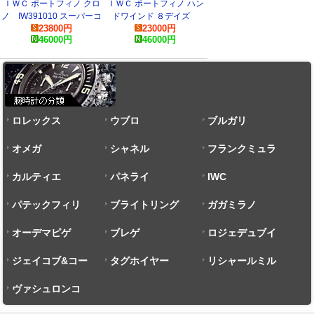
ＩＷＣ ポートフィノ クロ
ＩＷＣ ポートフィノ ハン
ノ IW391010 スーパーコ
ドワインド ８デイズ
23800
円
23000
円
ピー 時計
IW510102 スーパーコピー
46000
円
46000
円
時計
ロレックス
ウブロ
ブルガリ
オメガ
シャネル
フランクミュラ
カルティエ
パネライ
ー
IWC
パテックフィリ
ブライトリング
ガガミラノ
ップ
オーデマピゲ
ブレゲ
ロジェデュブイ
ジェイコブ&コー
タグホイヤー
リシャールミル
ヴァシュロンコ