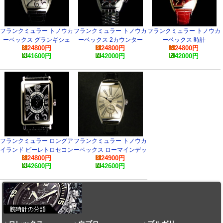
フランクミュラー トノウカ
フランクミュラー トノウカ
フランクミュラー トノウカ
ーベックス グランギシェ
ーベックス 2カウンター
ーベックス 時計
24800
円
24800
円
24800
円
6850S6GG コピー 腕時計
5850CC OAC Black コピー
41600
円
42000
円
42000
円
腕時計
フランクミュラー ロングア
フランクミュラー トノウカ
イランド ビーレトロセコン
ーベックス ローマインデッ
24800
円
24900
円
ド ダイヤモンド
クス 時計
42600
円
42600
円
1100DSRCD OG Black コ
ピー 時計