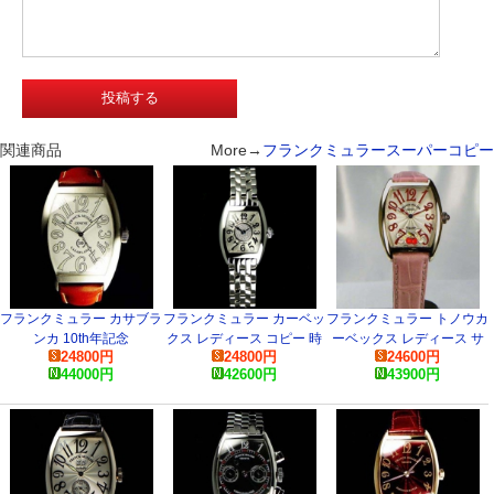
関連商品
More→
フランクミュラースーパーコピー
フランクミュラー カサブラ
フランクミュラー カーベッ
フランクミュラー トノウカ
ンカ 10th年記念
クス レディース コピー 時
ーベックス レディース サ
24800
円
24800
円
24600
円
8880CASABR コピー 腕時
計
クラ 7502QZSAKURA コピ
44000
円
42600
円
43900
円
計
ー 腕時計