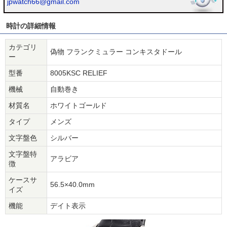
jpwatch66@gmail.com
時計の詳細情報
カテゴリ
偽物 フランクミュラー コンキスタドール
ー
型番
8005KSC RELIEF
機械
自動巻き
材質名
ホワイトゴールド
タイプ
メンズ
文字盤色
シルバー
文字盤特
アラビア
徴
ケースサ
56.5×40.0mm
イズ
機能
デイト表示