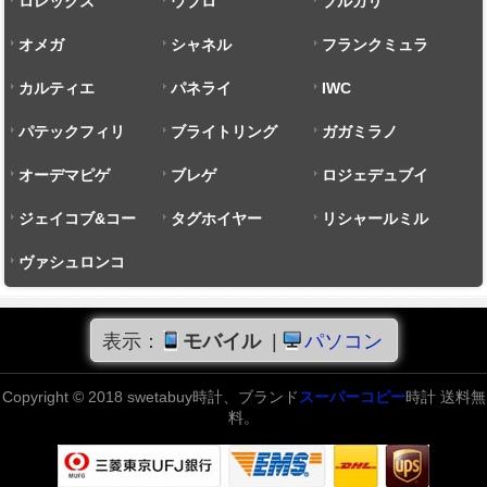
ロレックス
ウブロ
ブルガリ
オメガ
シャネル
フランクミュラ
カルティエ
パネライ
ー
IWC
パテックフィリ
ブライトリング
ガガミラノ
ップ
オーデマピゲ
ブレゲ
ロジェデュブイ
ジェイコブ&コー
タグホイヤー
リシャールミル
ヴァシュロンコ
ンスタンタン
表示：
モバイル
|
パソコン
Copyright © 2018 swetabuy時計、ブランド
スーパーコピー
時計 送料無
料。