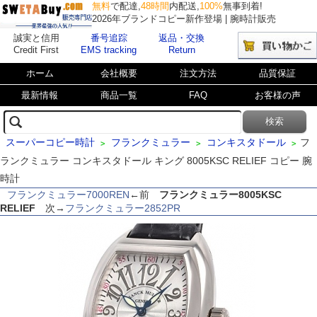
無料
で配達,
48時間
内配送,
100%
無事到着!
2026年ブランドコピー新作登場 | 腕時計販売
誠実と信用
番号追踪
返品・交換
Credit First
EMS tracking
Return
ホーム
会社概要
注文方法
品質保証
最新情報
商品一覧
FAQ
お客様の声
スーパーコピー時計
フランクミュラー
コンキスタドール
フ
>
>
>
ランクミュラー コンキスタドール キング 8005KSC RELIEF コピー 腕
時計
フランクミュラー7000REN
←前
フランクミュラー8005KSC
RELIEF
次→
フランクミュラー2852PR