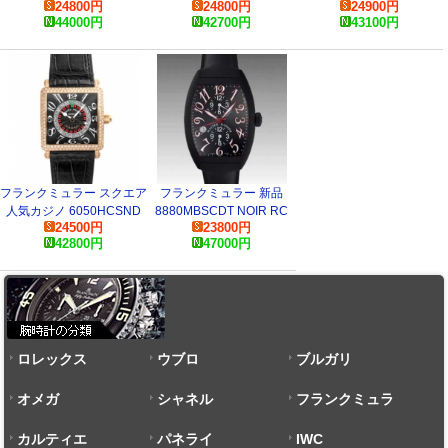
24800
円
24800
円
24900
円
ズ 1200CH スーパーコピ
ル 2851S6J コピー 腕時計
クロコ 5850SC GOLD
44000
円
42700
円
43100
円
ー 時計
CRO コピー 時計
フランクミュラー スクエア
フランクミュラー 新品
人気カジノ 6050HCSND
8880MBSCDT NOIR RC
24500
円
23800
円
コピー 腕時計
トノウカーベックス バンカ
42800
円
47000
円
ー レッドカサブランカ コ
ピー 時計
ロレックス
ウブロ
ブルガリ
オメガ
シャネル
フランクミュラ
カルティエ
パネライ
ー
IWC