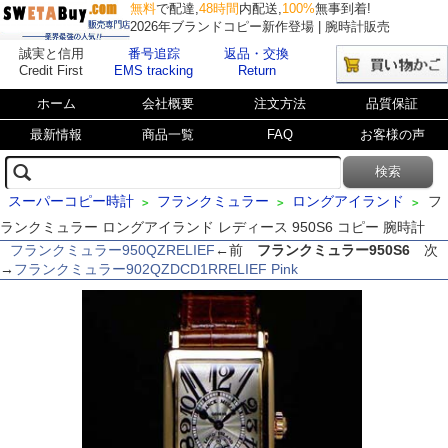
無料
で配達,
48時間
内配送,
100%
無事到着!
2026年ブランドコピー新作登場 | 腕時計販売
誠実と信用
番号追踪
返品・交換
Credit First
EMS tracking
Return
ホーム
会社概要
注文方法
品質保証
最新情報
商品一覧
FAQ
お客様の声
スーパーコピー時計
フランクミュラー
ロングアイランド
フ
>
>
>
ランクミュラー ロングアイランド レディース 950S6 コピー 腕時計
フランクミュラー950QZRELIEF
←前
フランクミュラー950S6
次
→
フランクミュラー902QZDCD1RRELIEF Pink