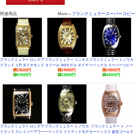
関連商品
More→
フランクミュラースーパーコピー
フランクミュラー ロングア
フランクミュラー コンキス
フランクミュラー トノウカ
イランド １R ダイヤモンド
タドール 3rdモデル ダイヤ
ーベックス スーパーコピー
24600
円
24800
円
24800
円
902QZDCD1RRELIEF ス
モンド 8002SCD コピー 腕
時計
43000
円
43800
円
44000
円
ーパーコピー 時計
時計
フランクミュラー ロングア
フランクミュラー トノウカ
フランクミュラー ト ノー
イランド クレイジーアワー
ーベックス リミテッドモデ
カーベックス 超安ゴールド