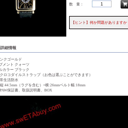
数 量：
【ヒント】何か問題がありますか
の詳細情報
ピンクゴールド
ブメント クォーツ
ルカラー ブラック
 クロコダイルストラップ（お色は選ぶことができます）
日常生活防水
縦:44.5mm（ラグを含む）×横:26mmベルト幅:18mm
 PAW保証書、取扱説明書、BOX