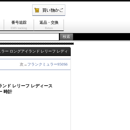
番号追踪
返品・交換
EMS tracking
Return
ラー ロングアイランド レリーフ レディ
次→
フランクミュラー950S6
ランド レリーフ レディース
ピー 時計