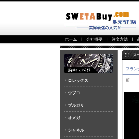
ホーム
会社概要
注文方法
ス
ース 950
フランク
前
ロレックス
ウブロ
ブルガリ
オメガ
シャネル