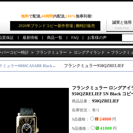
無料
で配達,
48時間
内配送,
100%
無事到着!
誠実と信用
2026年ブランドコピー新作登場 | 腕時計販売
Credit First
品質保証
最新情報
商品一覧
FAQ
お客様の声
ーパーコピー時計
>
フランクミュラー
>
ロングアイランド
>
フランクミュ
QZRELIEF 5N Black コピー 時計
ミュラー8880CASABR Black
←
フランクミュラー950QZRELIEF
フランクミュラー ロングアイ
950QZRELIEF 5N Black コ
商品品番：
950QZRELIEF
在庫状況： 有り
24800
S品価格：
円
41800
N品価格：
円