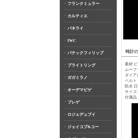
フランクミュラー
カルティエ
パネライ
IWC
時計
パテックフィリップ
素材 
ブライトリング
ムーフ
ダイア
ガガミラノ
ベルト
防水 
オーデマピゲ
サイズ 
付属品
ブレゲ
ロジェデュブイ
ジェイコブ&コー