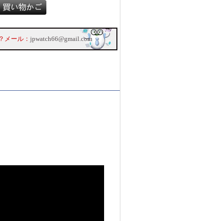
？メール：
jpwatch66@gmail.com