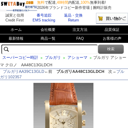
無料
で配達,
48時間
内配送,
100%
無事到着!
2026年ブランドコピー新作登場 | 腕時計販売
誠実と信用
番号追踪
返品・交換
Credit First
EMS tracking
Return
ホーム
会社概要
注文方法
品質保証
最新情報
商品一覧
FAQ
お客様の声
スーパーコピー時計
ブルガリ
アショーマ
ブルガリ アショー
>
>
>
マ クロノ AA48C13GLDCH
ブルガリAA39C13GLD
←前
ブルガリAA48C13GLDCH
次→
ブル
ガリ102357