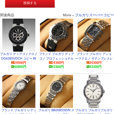
関連商品
More→
ブルガリスーパーコピー
ブルガリ ディアゴノクロノ
ブランド ブルガリ ディア
ブランド ブルガリ アショ
DG42BSVDCH コピー 時
ゴノ プロフェッショナル
ーマクロノ サテンブレスレ
24500
円
24300
円
24300
円
計
スクーバ SD42SVD コピー
ット AA44C14SSDCH コ
42800
円
43300
円
43300
円
時計
ピー 時計
ブランド ブルガリ レディ
ブルガリ BB26BSSD/N ス
ブルガリ ブルガリブルガリ