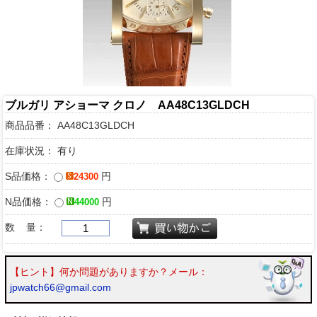
ブルガリ アショーマ クロノ AA48C13GLDCH
商品品番：
AA48C13GLDCH
在庫状況： 有り
S品価格：
円
24300
N品価格：
円
44000
数 量：
【ヒント】何か問題がありますか？メール：
jpwatch66@gmail.com