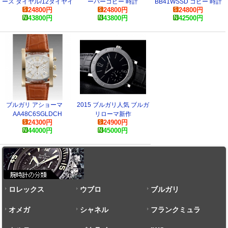
ース ダイヤル/12ダイヤイ
ーパーコピー 時計
BB41WSSD コピー 時計
24800
円
24800
円
24800
円
ンデックス BB26WSS/12N
43800
円
43800
円
42500
円
コピー 時計
ブルガリ アショーマ
2015 ブルガリ人気 ブルガ
AA48C6SGLDCH
リローマ新作
24300
円
24900
円
bvlgari102357
44000
円
45000
円
ロレックス
ウブロ
ブルガリ
オメガ
シャネル
フランクミュラ