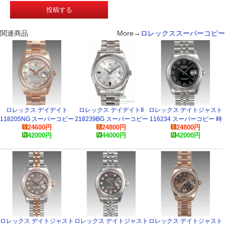
関連商品
More→
ロレックススーパーコピー
ロレックス デイデイト
ロレックス デイデイトII
ロレックス デイトジャスト
118205NG スーパーコピー
218239BG スーパーコピー
116234 スーパーコピー 時
24600
円
24800
円
24800
円
時計
時計
計
42000
円
44000
円
42000
円
ロレックス デイトジャスト
ロレックス デイトジャスト
ロレックス デイトジャスト