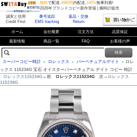
無料
で配達,
48時間
内配送,
100%
無事到着!
2026年ブランドコピー新作登場 | 腕時計販売
誠実と信用
番号追踪
返品・交換
Credit First
EMS tracking
Return
ホーム
会社概要
注文方法
品質保証
最新情報
商品一覧
FAQ
お客様の声
スーパーコピー時計
ロレックス
パーペチュアルデイト
ロレ
>
>
>
ックス 115234G 宝石 オイスターパーペチュアル デイト コピー 時計
ロレックス115234G
←前
ロレックス115234G
次→
ロレックス
115234G