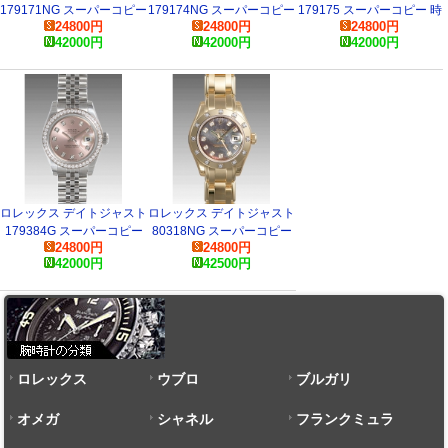
179171NG スーパーコピー
179174NG スーパーコピー
179175 スーパーコピー 時
24800
円
24800
円
24800
円
時計
時計
計
42000
円
42000
円
42000
円
ロレックス デイトジャスト
ロレックス デイトジャスト
179384G スーパーコピー
80318NG スーパーコピー
24800
円
24800
円
時計
時計
42000
円
42500
円
ロレックス
ウブロ
ブルガリ
オメガ
シャネル
フランクミュラ