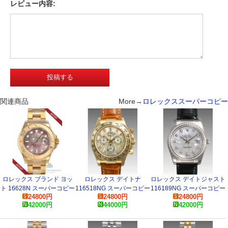
レビュー内容:
関連商品
More→
ロレックススーパーコピー
ロレックス ブランド ヨッ
ロレックス デイトナ
ロレックス デイトジャスト
ト 16628N スーパーコピー
116518NG スーパーコピー
116189NG スーパーコピー
24800
円
24800
円
24800
円
時計
時計
時計
42000
円
44000
円
42000
円