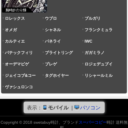
ロレックス
ウブロ
ブルガリ
オメガ
シャネル
フランクミュラ
カルティエ
パネライ
ー
IWC
パテックフィリ
ブライトリング
ガガミラノ
ップ
オーデマピゲ
ブレゲ
ロジェデュブイ
ジェイコブ&コー
タグホイヤー
リシャールミル
ヴァシュロンコ
ンスタンタン
表示：
モバイル
|
パソコン
Copyright © 2018 swetabuy時計、ブランド
スーパーコピー
時計 送料無
料。