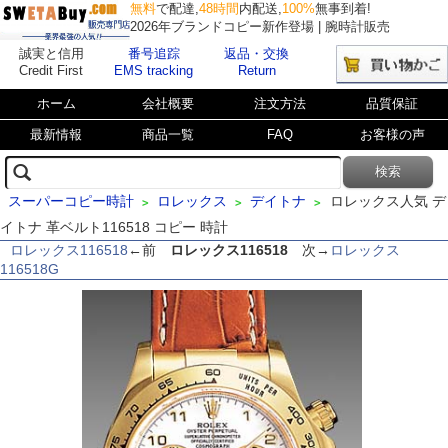
無料
で配達,
48時間
内配送,
100%
無事到着!
2026年ブランドコピー新作登場 | 腕時計販売
誠実と信用
番号追踪
返品・交換
Credit First
EMS tracking
Return
ホーム
会社概要
注文方法
品質保証
最新情報
商品一覧
FAQ
お客様の声
スーパーコピー時計
ロレックス
デイトナ
ロレックス人気 デ
>
>
>
イトナ 革ベルト116518 コピー 時計
ロレックス116518
←前
ロレックス116518
次→
ロレックス
116518G