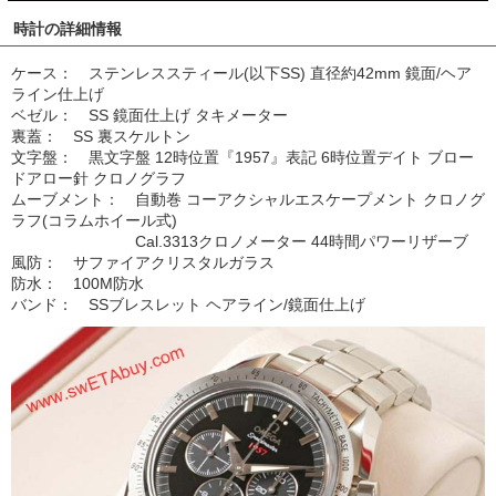
時計の詳細情報
ケース： ステンレススティール(以下SS) 直径約42mm 鏡面/ヘア
ライン仕上げ
ベゼル： SS 鏡面仕上げ タキメーター
裏蓋： SS 裏スケルトン
文字盤： 黒文字盤 12時位置『1957』表記 6時位置デイト ブロー
ドアロー針 クロノグラフ
ムーブメント： 自動巻 コーアクシャルエスケープメント クロノグ
ラフ(コラムホイール式)
Cal.3313クロノメーター 44時間パワーリザーブ
風防： サファイアクリスタルガラス
防水： 100M防水
バンド： SSブレスレット ヘアライン/鏡面仕上げ