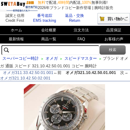
無料
で配達,
48時間
内配送,
100%
無事到着!
2026年ブランドコピー新作登場 | 腕時計販売
誠実と信用
番号追踪
返品・交換
Credit First
EMS tracking
Return
ホーム
会社概要
注文方法
品質保証
最新情報
商品一覧
FAQ
お客様の声
スーパーコピー時計
オメガ
スピードマスター
ブランド オメ
>
>
>
ガ 通販 スピード 321.10.42.50.01.001 コピー 腕時計
オメガ311.33.42.50.01.001
←前
オメガ321.10.42.50.01.001
次→
オメガ321.10.42.50.02.001