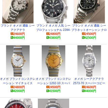
ブランド オメガ 通販 シー
ブランド オメガ 人気 シー
ブランド オメガ 通販 シー
アクアテラ
プロフェッショナル 2284-
プラネットオーシャン クロ
24600
円
24800
円
24500
円
231.10.39.61.02.001 コピ
50 時計
ノ 2210-50 コピー 腕時計
44000
円
43800
円
42500
円
ー 腕時計
オメガ ブランドコンステレ
オメガ ブランドコンステレ
オメガ シーアクアテラ
ーション マイチョイス
ーション 1202-10 スーパ
2573-70 スーパーコピー
24800
円
24500
円
24600
円
1371-71 スーパーコピー
ーコピー 時計
時計
42000
円
41500
円
44000
円
時計