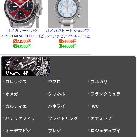
オメガ レーシング
オメガ スピード シェル/ブ
326.30.40.50.11.001 コピ
ルーアラビア 3534.71 コピ
23500
円
24600
円
ー 時計
ー
43500
円
44000
円
ロレックス
ウブロ
ブルガリ
オメガ
シャネル
フランクミュラ
カルティエ
パネライ
ー
IWC
パテックフィリ
ブライトリング
ガガミラノ
ップ
オーデマピゲ
ブレゲ
ロジェデュブイ