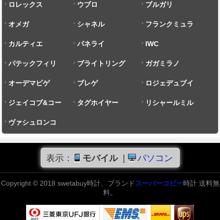
ロレックス
ウブロ
ブルガリ
オメガ
シャネル
フランクミュラ
カルティエ
パネライ
ー
IWC
パテックフィリ
ブライトリング
ガガミラノ
ップ
オーデマピゲ
ブレゲ
ロジェデュブイ
ジェイコブ&コー
タグホイヤー
リシャールミル
ヴァシュロンコ
ンスタンタン
表示：
モバイル
|
パソコン
Copyright © 2018 swetabuy時計、ブランド
スーパーコピー
時計 送料無
料。