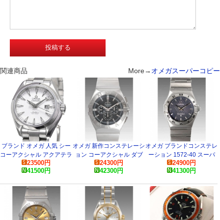
関連商品
More→
オメガスーパーコピー
ブランド オメガ 人気 シー
オメガ 新作コンステレーシ
オメガ ブランドコンステレ
コーアクシャル アクアテラ
ョン コーアクシャル ダブ
ーション 1572-40 スーパ
23500
円
24300
円
24900
円
クロノメーター
ルイーグル 1514-51 スー
ーコピー 時計
41500
円
42300
円
41300
円
231.10.34.20.04.001 時計
パーコピー 時計