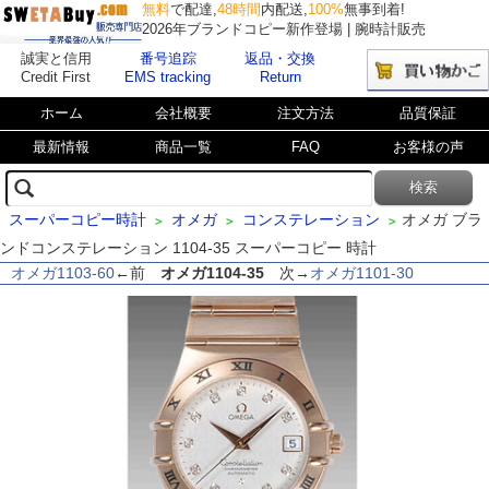
無料
で配達,
48時間
内配送,
100%
無事到着!
2026年ブランドコピー新作登場 | 腕時計販売
誠実と信用
番号追踪
返品・交換
Credit First
EMS tracking
Return
ホーム
会社概要
注文方法
品質保証
最新情報
商品一覧
FAQ
お客様の声
スーパーコピー時計
オメガ
コンステレーション
オメガ ブラ
>
>
>
ンドコンステレーション 1104-35 スーパーコピー 時計
オメガ1103-60
←前
オメガ1104-35
次→
オメガ1101-30