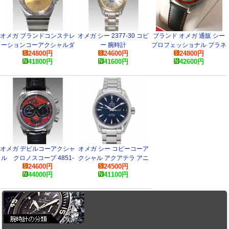
オメガ ブランドコンステレ
オメガ シー 2377-30 コピ
ブランド オメガ 通販 シー
ーションコーアクシャルダ
ー 腕時計
プロフェッショナル プラネ
24800
円
24600
円
24800
円
ブルイーグル 1501-10 ス
ットオーシャン 2908-5082
41800
円
41600
円
42600
円
ーパーコピー 時計
コピー 腕時計
オメガ デビルコーアクシャ
オメガ シー コピーコーア
ル クロノスコープ 4851-
クシャル アクアテラ アニ
24600
円
24500
円
6131 コピー 腕時計
ュアルカレンダー
44000
円
41100
円
231.10.39.22.03.001 スー
パーコピー 時計