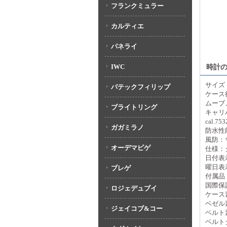
フランクミュラー
カルティエ
パネライ
IWC
時計
サイズ
パテックフィリップ
ケース径
ムーブ
ブライトリング
キャリ
cal.753
ガガミラノ
防水性
風防：
オーデマピゲ
仕様：
日付表
曜日表
ブレゲ
付属品
国際保
ロジェデュブイ
ケース
ベゼル
ジェイコブ&コー
ベルト
ベルト