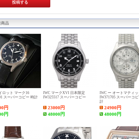
連商品
パイロット マーク16
IWC マークXVI 日本限定
IWC ー オートマティ
5501 スーパーコピー 時計
IW325517 スーパーコピー
IW371705 スーパーコ
計
00
円
23000
円
24900
円
00
円
48000
円
48000
円