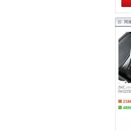
関
IWC 
IW32
258
480