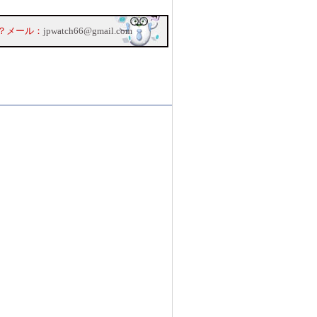
？メール：
jpwatch66@gmail.com