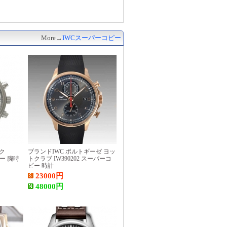
More→
IWCスーパーコピー
ック
ブランドIWC ポルトギーゼ ヨッ
ピー 腕時
トクラブ IW390202 スーパーコ
ピー 時計
23000
円
48000
円