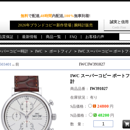
無料
で配達,
48時間
内配送,
100%
無事到着!
誠実と信用
2026年ブランドコピー新作登場 | 腕時計販売
Credit First
品質保証
最新情報
商品一覧
FAQ
お客様の声
ーパーコピー時計
>
IWC
>
ポートフィノ
>
IWC スーパーコピー ポートフィ
503401
←前
IWCIW391027
IWC スーパーコピー ポートフィ
計
商品品番：
IW391027
在庫状況： 有り
24800
S品価格：
円
48200
N品価格：
円
数 量：