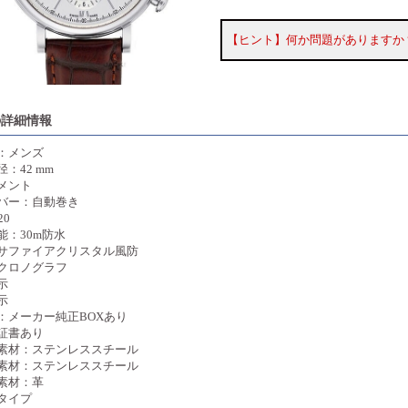
【ヒント】何か問題がありますか
の詳細情報
：メンズ
：42 mm
メント
バー：自動巻き
20
能：30m防水
サファイアクリスタル風防
クロノグラフ
示
示
：メーカー純正BOXあり
証書あり
素材：ステンレススチール
素材：ステンレススチール
素材：革
タイプ