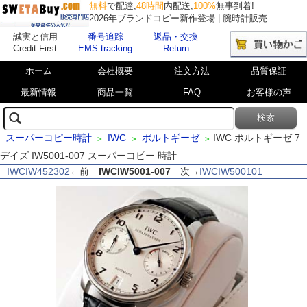
無料
で配達,
48時間
内配送,
100%
無事到着!
2026年ブランドコピー新作登場 | 腕時計販売
誠実と信用
番号追踪
返品・交換
Credit First
EMS tracking
Return
ホーム
会社概要
注文方法
品質保証
最新情報
商品一覧
FAQ
お客様の声
スーパーコピー時計
IWC
ポルトギーゼ
IWC ポルトギーゼ 7
>
>
>
デイズ IW5001-007 スーパーコピー 時計
IWCIW452302
←前
IWCIW5001-007
次→
IWCIW500101