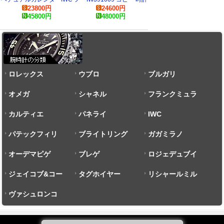
23800
円
24600
円
IW502306 時計
45800
円
48000
円
ロレックス
ウブロ
ブルガリ
オメガ
シャネル
フランクミュラ
カルティエ
パネライ
ー
IWC
パテックフィリ
ブライトリング
ガガミラノ
ップ
オーデマピゲ
ブレゲ
ロジェデュブイ
ジェイコブ&コー
タグホイヤー
リシャールミル
ヴァシュロンコ
ンスタンタン