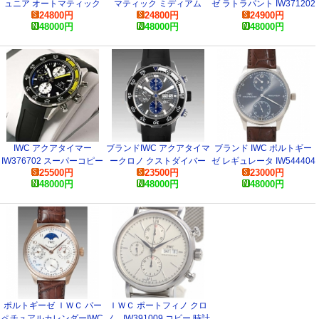
ュニア オートマティック
マティック ミディアム
ゼ ラトラパント IW371202
24800
円
24800
円
24900
円
ブランド IW323603 スーパ
IW356404 スーパーコピー
_IWC _ IWC スーパーコピ
48000
円
48000
円
48000
円
ーコピー 腕時計
ー 時計
IWC アクアタイマー
ブランドIWC アクアタイマ
ブランド IWC ポルトギー
IW376702 スーパーコピー
ークロノ クストダイバー
ゼ レギュレータ IW544404
25500
円
23500
円
23000
円
時計
IW376706 スーパーコピー
スーパーコピー 時計
48000
円
48000
円
48000
円
時計
ポルトギーゼ ＩＷＣ パー
ＩＷＣ ポートフィノ クロ
ペチュアルカレンダーIWC
ノ IW391009 コピー 時計