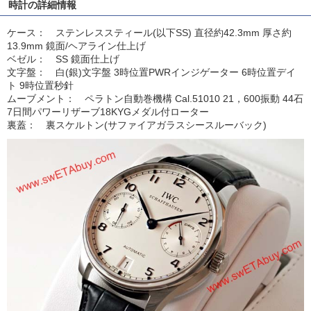
時計の詳細情報
ケース： ステンレススティール(以下SS) 直径約42.3mm 厚さ約
13.9mm 鏡面/ヘアライン仕上げ
ベゼル： SS 鏡面仕上げ
文字盤： 白(銀)文字盤 3時位置PWRインジゲーター 6時位置デイ
ト 9時位置秒針
ムーブメント： ペラトン自動巻機構 Cal.51010 21，600振動 44石
7日間パワーリザーブ18KYGメダル付ローター
裏蓋： 裏スケルトン(サファイアガラスシースルーバック)