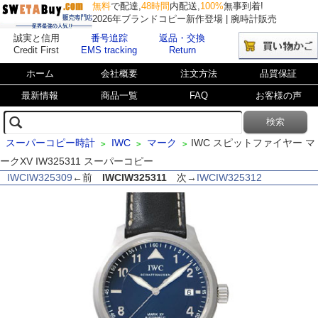
無料
で配達,
48時間
内配送,
100%
無事到着!
2026年ブランドコピー新作登場 | 腕時計販売
誠実と信用
番号追踪
返品・交換
Credit First
EMS tracking
Return
ホーム
会社概要
注文方法
品質保証
最新情報
商品一覧
FAQ
お客様の声
スーパーコピー時計
IWC
マーク
IWC スピットファイヤー マ
>
>
>
ークXV IW325311 スーパーコピー
IWCIW325309
←前
IWCIW325311
次→
IWCIW325312