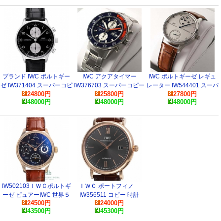
ブランド IWC ポルトギー
IWC アクアタイマー
IWC ポルトギーゼ レギュ
ゼ IW371404 スーパーコピ
IW376703 スーパーコピー
レーター IW544401 スーパ
24800
円
25800
円
27800
円
ー 時計
時計
ーコピー 時計
48000
円
48000
円
48000
円
IW502103ＩＷＣポルトギ
ＩＷＣ ポートフィノ
ーゼ ピュアーIWC 世界５
IW356511 コピー 時計
24500
円
24000
円
００本限定 コピー 時計
43500
円
45300
円