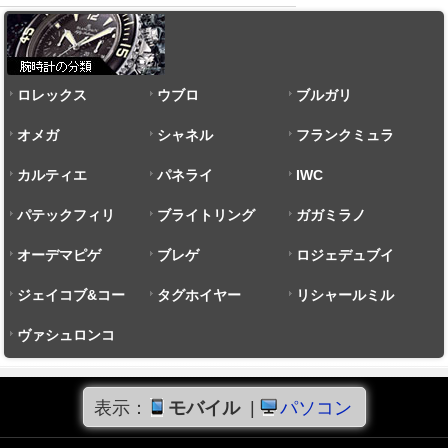
ロレックス
ウブロ
ブルガリ
オメガ
シャネル
フランクミュラ
カルティエ
パネライ
ー
IWC
パテックフィリ
ブライトリング
ガガミラノ
ップ
オーデマピゲ
ブレゲ
ロジェデュブイ
ジェイコブ&コー
タグホイヤー
リシャールミル
ヴァシュロンコ
ンスタンタン
表示：
モバイル
|
パソコン