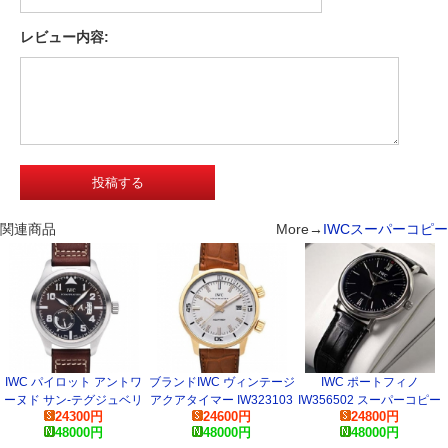
レビュー内容:
関連商品
More→
IWCスーパーコピー
IWC パイロット アントワ
ブランドIWC ヴィンテージ
IWC ポートフィノ
ーヌド サン-テグジュベリ
アクアタイマー IW323103
IW356502 スーパーコピー
24300
円
24600
円
24800
円
IW320104 スーパーコピー
スーパーコピー 時計
時計
48000
円
48000
円
48000
円