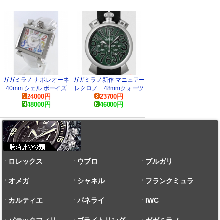
ガガミラノ ナポレオーネ
ガガミラノ新作 マニュアー
40mm シェル ボーイズ
レクロノ 48mmクォーツ
24000
円
23700
円
6030.1 コピー 時計
5050.6 コピー
48000
円
46000
円
ロレックス
ウブロ
ブルガリ
オメガ
シャネル
フランクミュラ
カルティエ
パネライ
ー
IWC