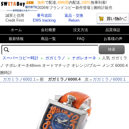
無料
で配達,
48時間
内配送,
100%
無事到着!
2026年ブランドコピー新作登場 | 腕時計販売
誠実と信用
番号追踪
返品・交換
Credit First
EMS tracking
Return
ホーム
会社概要
注文方法
品質保証
最新情報
商品一覧
FAQ
お客様の声
スーパーコピー時計
ガガミラノ
ナポレオーネ
人気 ガガミラ
>
>
>
ノ ナポレオーネ48mm オートマチック オレンジ/ブルー メンズ 6000.4
腕時計
ガガミラノ6002.1
←前
ガガミラノ6000.4
次→
ガガミラノ6000.1