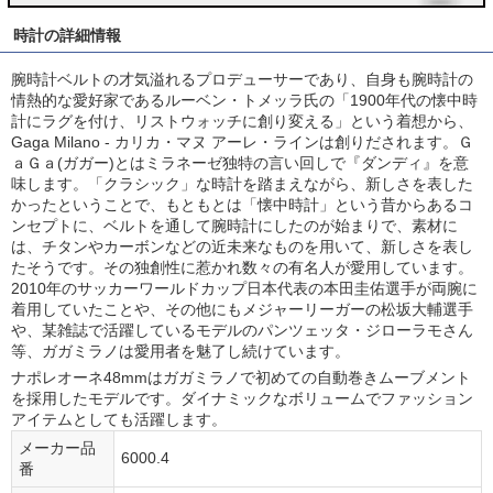
時計の詳細情報
腕時計ベルトの才気溢れるプロデューサーであり、自身も腕時計の
情熱的な愛好家であるルーベン・トメッラ氏の「1900年代の懐中時
計にラグを付け、リストウォッチに創り変える」という着想から、
Gaga Milano - カリカ・マヌ アーレ・ラインは創りだされます。Ｇ
ａＧａ(ガガー)とはミラネーゼ独特の言い回しで『ダンディ』を意
味します。「クラシック」な時計を踏まえながら、新しさを表した
かったということで、もともとは「懐中時計」という昔からあるコ
ンセプトに、ベルトを通して腕時計にしたのが始まりで、素材に
は、チタンやカーボンなどの近未来なものを用いて、新しさを表し
たそうです。その独創性に惹かれ数々の有名人が愛用しています。
2010年のサッカーワールドカップ日本代表の本田圭佑選手が両腕に
着用していたことや、その他にもメジャーリーガーの松坂大輔選手
や、某雑誌で活躍しているモデルのパンツェッタ・ジローラモさん
等、ガガミラノは愛用者を魅了し続けています。
ナポレオーネ48mmはガガミラノで初めての自動巻きムーブメント
を採用したモデルです。ダイナミックなボリュームでファッション
アイテムとしても活躍します。
メーカー品
6000.4
番