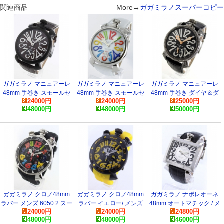
関連商品
More→
ガガミラノスーパーコピー
ガガミラノ マニュアーレ
ガガミラノ マニュアーレ
ガガミラノ マニュアーレ
48mm 手巻き スモールセ
48mm 手巻き スモールセ
48mm 手巻き ダイヤ＆ダ
24000
円
24000
円
25000
円
コンド ダークブラウン メ
コンド メンズ 5010.1 コピ
イヤモンド メンズ
48000
円
48000
円
50000
円
ンズ 5012.04S コピー 腕時
ー 腕時計
5012.1D.6 コピー 腕時計
計
ガガミラノ クロノ48mm
ガガミラノ クロノ48mm
ガガミラノ ナポレオーネ
ラバー メンズ 6050.2 スー
ラバー イエロー/ メンズ
48mm オートマチック / メ
24000
円
24000
円
24800
円
パーコピー 時計
6054.4 スーパーコピー 時
ンズ 6000.5 コピー 腕時計
48000
円
48000
円
46000
円
計