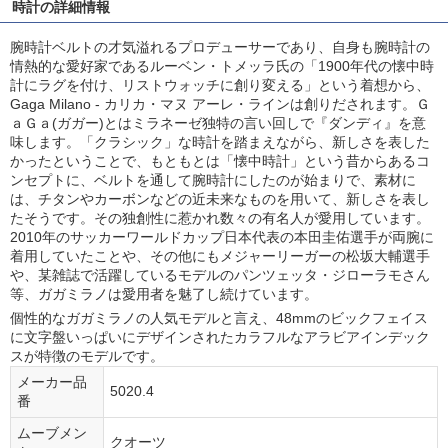
時計の詳細情報
腕時計ベルトの才気溢れるプロデューサーであり、自身も腕時計の
情熱的な愛好家であるルーベン・トメッラ氏の「1900年代の懐中時
計にラグを付け、リストウォッチに創り変える」という着想から、
Gaga Milano - カリカ・マヌ アーレ・ラインは創りだされます。Ｇ
ａＧａ(ガガー)とはミラネーゼ独特の言い回しで『ダンディ』を意
味します。「クラシック」な時計を踏まえながら、新しさを表した
かったということで、もともとは「懐中時計」という昔からあるコ
ンセプトに、ベルトを通して腕時計にしたのが始まりで、素材に
は、チタンやカーボンなどの近未来なものを用いて、新しさを表し
たそうです。その独創性に惹かれ数々の有名人が愛用しています。
2010年のサッカーワールドカップ日本代表の本田圭佑選手が両腕に
着用していたことや、その他にもメジャーリーガーの松坂大輔選手
や、某雑誌で活躍しているモデルのパンツェッタ・ジローラモさん
等、ガガミラノは愛用者を魅了し続けています。
個性的なガガミラノの人気モデルと言え、48mmのビックフェイス
に文字盤いっぱいにデザインされたカラフルなアラビアインデック
スが特徴のモデルです。
メーカー品
5020.4
番
ムーブメン
クオーツ