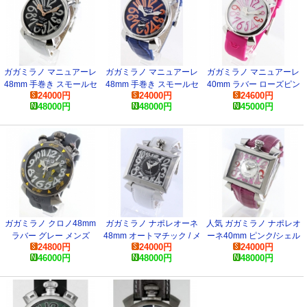
ガガミラノ マニュアーレ
ガガミラノ マニュアーレ
ガガミラノ マニュアーレ
48mm 手巻き スモールセ
48mm 手巻き スモールセ
40mm ラバー ローズピン
24000
円
24000
円
24600
円
コンド メンズ 5010.06S コ
コンド ブルー メンズ ガガ
ク/シェル ボーイズ 5020.6
48000
円
48000
円
45000
円
ピー 腕時計
ミラノ マニュアーレ48mm
コピー 腕時計
手巻き スモールセコンド
ブルー メンズ 5010.8 コピ
ー 腕時計
ガガミラノ クロノ48mm
ガガミラノ ナポレオーネ
人気 ガガミラノ ナポレオ
ラバー グレー メンズ
48mm オートマチック / メ
ーネ40mm ピンク/シェル
24800
円
24000
円
24000
円
6054.6 コピー 腕時計
ンズ 6000.2 コピー 腕時計
ボーイズ 6030.6 腕時計
46000
円
48000
円
48000
円