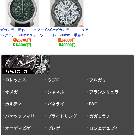
ガガミラノ新作 マニュアー
GAGAガガミラノ マニュア
レクロノ 48mmクォーツ
ーレ 48mm 手巻き
23700
円
24800
円
5050.6 コピー
5012.MOSAICO1S
46000
円
46000
円
ロレックス
ウブロ
ブルガリ
オメガ
シャネル
フランクミュラ
カルティエ
パネライ
ー
IWC
パテックフィリ
ブライトリング
ガガミラノ
ップ
オーデマピゲ
ブレゲ
ロジェデュブイ