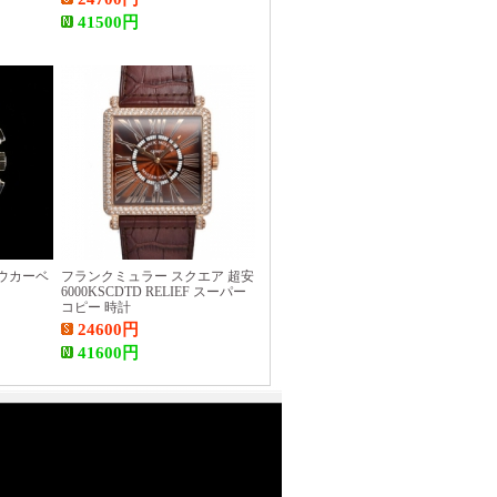
41500
円
ウカーベ
フランクミュラー スクエア 超安
6000KSCDTD RELIEF スーパー
コピー 時計
24600
円
41600
円