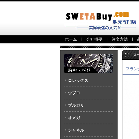
ホーム
会社概要
注文方法
ス
ェレリーフ
フランク
ロレックス
ウブロ
ブルガリ
オメガ
シャネル