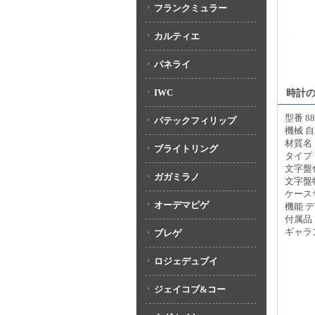
フランクミュラー
カルティエ
パネライ
IWC
時計
型番 88
パテックフィリップ
機械 
材質名
ブライトリング
タイプ
文字盤
ガガミラノ
文字盤
ケースサ
オーデマピゲ
機能 
付属品
ギャラ
ブレゲ
ロジェデュブイ
ジェイコブ&コー