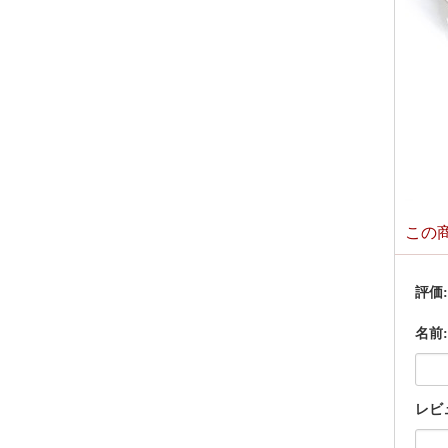
この
評価
名前:
レビ