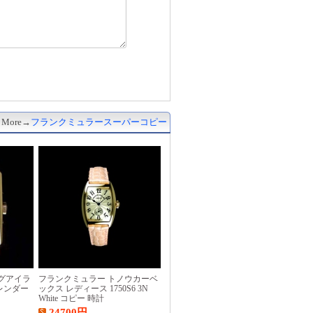
More→
フランクミュラースーパーコピー
グアイラ
フランクミュラー トノウカーベ
レンダー
ックス レディース 1750S6 3N
White コピー 時計
24700
円