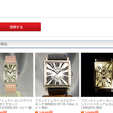
連商品
クミュラー ロングアイラ
フランクミュラー スクエアー
フランクミュラー ロン
Rダイヤモンド
キング 6000KSCDT OG White コ
ンドパーペチュアルカ
DCD1RRELIEF コピー 腕
ピー 時計
1200QPOG 時計
00
円
24600
円
24800
円