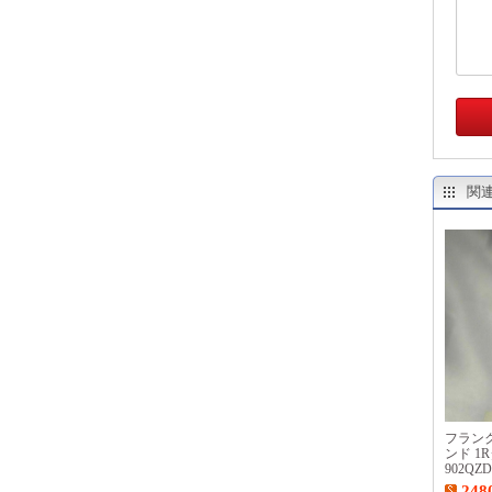
関
フラン
ンド 1
902QZ
時計
248