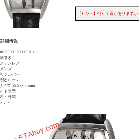
【ヒント】何か問題がありますか
の詳細情報
80SCDT GOTH REL
自動巻き
 ステンレス
 メンズ
色 シルバー
特徴 ローマ
イズ 55.5×39.5mm
デイト表示
 内・外箱
ンティー