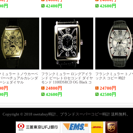
00
円
42400
円
42600
円
クミュラー トノウカーベ
フランクミュラー ロングアイラ
フランクミュラー トノ
 パーぺチュアルカレンダ
ンド ビーレトロセコンド ダイヤ
ックス コピー 時計
ョーシェダイヤル
モンド 1100DSRCD OG Black コ
P24 時計
ピー 時計
00
円
24800
円
24700
円
00
円
42600
円
42500
円
Copyright © 2018 swetabuy時計、ブランド
スーパーコピー
時計 送料無料。