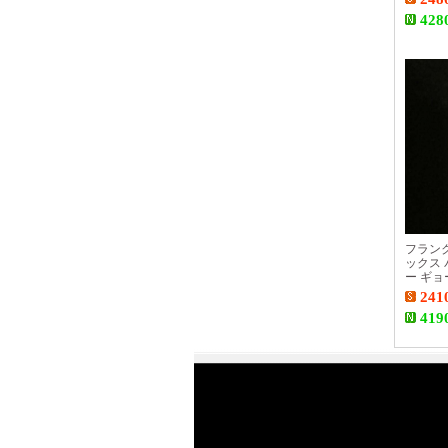
428
フラン
ックス
ー ギ
5850Q
241
419