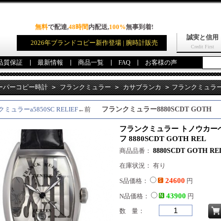
無料
で配達,
48時間
内配送,
100%
無事到着!
誠実と信用
2026年ブランドコピー新作登場 | 腕時計販売
Credit First
品質保証
最新情報
商品一覧
FAQ
お客様の声
ーパーコピー時計
>
フランクミュラー
>
カサブランカ
>
フランクミュラー
 8880SCDT GOTH REL
ミュラーa5850SC RELIEF
←前
フランクミュラー8880SCDT GOTH
REL
フランクミュラー トノウカー
フ 8880SCDT GOTH REL
商品品番：
8880SCDT GOTH RE
在庫状況： 有り
24600
S品価格：
円
43900
N品価格：
円
数 量：