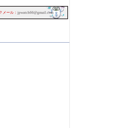
？メール：
jpwatch66@gmail.com