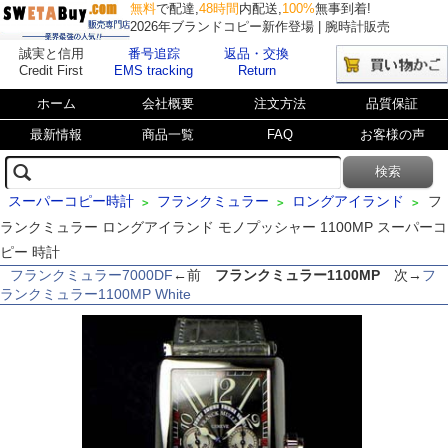
無料
で配達,
48時間
内配送,
100%
無事到着!
2026年ブランドコピー新作登場 | 腕時計販売
誠実と信用
番号追踪
返品・交換
Credit First
EMS tracking
Return
ホーム
会社概要
注文方法
品質保証
最新情報
商品一覧
FAQ
お客様の声
スーパーコピー時計
フランクミュラー
ロングアイランド
フ
>
>
>
ランクミュラー ロングアイランド モノプッシャー 1100MP スーパーコ
ピー 時計
フランクミュラー7000DF
←前
フランクミュラー1100MP
次→
フ
ランクミュラー1100MP White