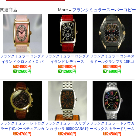
関連商品
More→
フランクミュラースーパーコピー
フランクミュラー ロングア
フランクミュラー ロングア
フランクミュラー コンキス
イランド クロノメトロ パ
イランド レディース
タドールグランプリ 18Kゴ
24900
円
24900
円
24900
円
ステルピンク
900S6 時計
ールド 8900CCJ_5N スー
42600
円
42600
円
46900
円
902QZCMETRO コピー 腕
パーコピー 時計
時計
フランクミュラー レトログ
フランクミュラー カサブラ
フランクミュラー トノウカ
ラード式パーペチュアルカ
ンカ サハラ 6850CASA 時
ーベックス カラードリーム
24700
円
24900
円
24500
円
レンダー 7000QPE コピー
計
ス クレイジーアワーズ