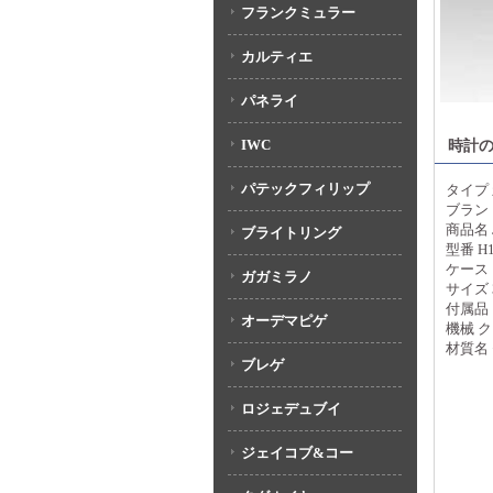
フランクミュラー
カルティエ
パネライ
IWC
時計
パテックフィリップ
タイプ
ブラン
商品名 J
ブライトリング
型番 H1
ケース
ガガミラノ
サイズ 3
付属品 
オーデマピゲ
機械 
材質名
ブレゲ
ロジェデュブイ
ジェイコブ&コー