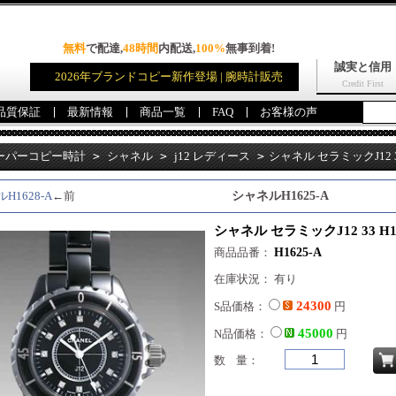
無料
で配達,
48時間
内配送,
100%
無事到着!
誠実と信用
2026年ブランドコピー新作登場 | 腕時計販売
Credit First
品質保証
最新情報
商品一覧
FAQ
お客様の声
ーパーコピー時計
>
シャネル
>
j12 レディース
>
シャネル セラミックJ12 33
H1628-A
←前
シャネルH1625-A
シャネル セラミックJ12 33 H1
商品品番：
H1625-A
在庫状況： 有り
24300
S品価格：
円
45000
N品価格：
円
数 量：