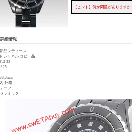
【ヒント】何か問題がありますか
の詳細情報
 新品レディース
ド シャネル コピー品
12 33
625
3.0mm
内.外箱
クォーツ
 セラミック