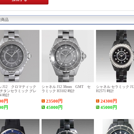
連商品
 J12 クロマティック
シャネル J12 38mm GMT セ
シャネル セラミック J12
 チタンセラミック グレ
ラミック H3102 時計
H2571 時計
34 時計
00
円
23500
円
24300
円
00
円
45000
円
45000
円