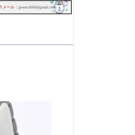
？メール：
jpwatch66@gmail.com