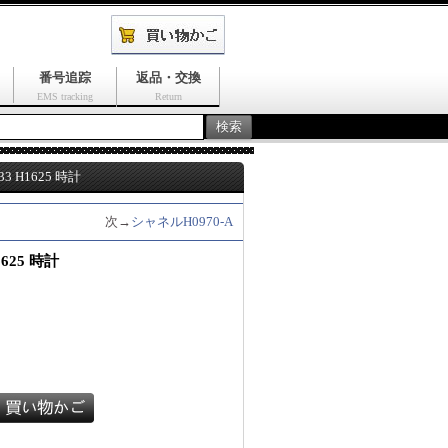
番号追踪
返品・交換
EMS tracking
Return
 H1625 時計
次→
シャネルH0970-A
625 時計