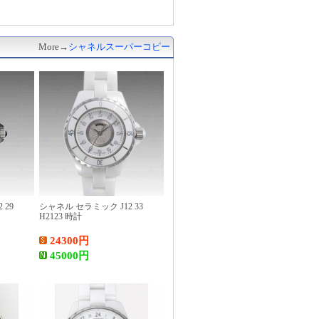
More→
シャネルスーパーコピー
 29
シャネル セラミック J12 33
H2123 時計
24300
円
45000
円