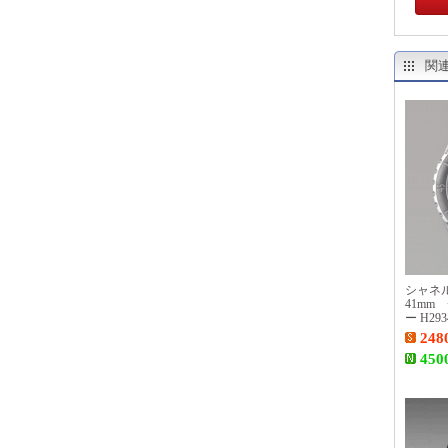
関
シャネル
41mm
ー H29
248
450