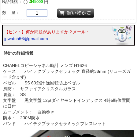
N品価格：
円
45000
数 量：
【ヒント】何か問題がありますか？メール：
jpwatch66@gmail.com
時計の詳細情報
CHANELコピーシャネル時計 メンズ H1626
ケース： ハイテクブラックセラミック 直径約38mm (リューズガ
ード含まず)
ベゼル： SS 60分計 逆回転防止ベゼル
風防： サファイアクリスタルガラス
裏蓋： SS
文字盤： 黒文字盤 12ptダイヤモンドインデックス 4時5時位置間
に日付
ムーブメント： 自動巻き
防水： 200M防水
バンド： ハイテクブラックセラミックブレスレット