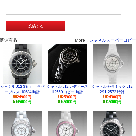
関連商品
More→
シャネルスーパーコピー
シャネル J12 38mm ラバ
シャネル J12 レディース
シャネル セラミック J12
ーブレス H0684 時計
H2569 コピー 時計
29 H2572 時計
24900
円
25900
円
24300
円
45000
円
45000
円
45000
円