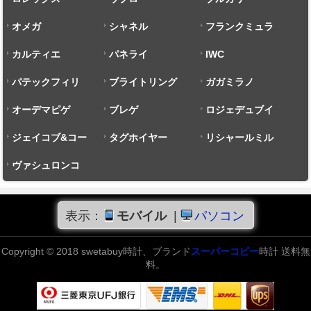
オメガ
シャネル
フランクミュラ
カルティエ
パネライ
ー
IWC
パテックフィリ
ブライトリング
ガガミラノ
ップ
オーデマピゲ
ブレゲ
ロジェデュブイ
ジェイコブ&コー
タグホイヤー
リシャールミル
ヴァシュロンコ
ンスタンタン
表示：
モバイル
|
パソコン
Copyright © 2018 swetabuy時計、ブランド
スーパーコピー
時計 送料無
料。