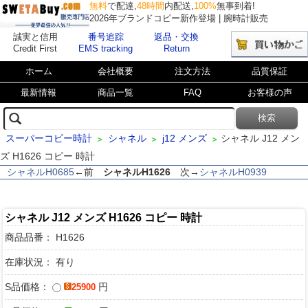
無料
で配達,
48時間
内配送,
100%
無事到着!
2026年ブランドコピー新作登場 | 腕時計販売
誠実と信用
番号追踪
返品・交換
Credit First
EMS tracking
Return
ホーム
会社概要
注文方法
品質保証
最新情報
商品一覧
FAQ
お客様の声
スーパーコピー時計
シャネル
j12 メンズ
シャネル J12 メン
>
>
>
ズ H1626 コピー 時計
シャネルH0685
←前
シャネルH1626
次→
シャネルH0939
シャネル J12 メンズ H1626 コピー 時計
商品品番：
H1626
在庫状況： 有り
S品価格：
円
25900