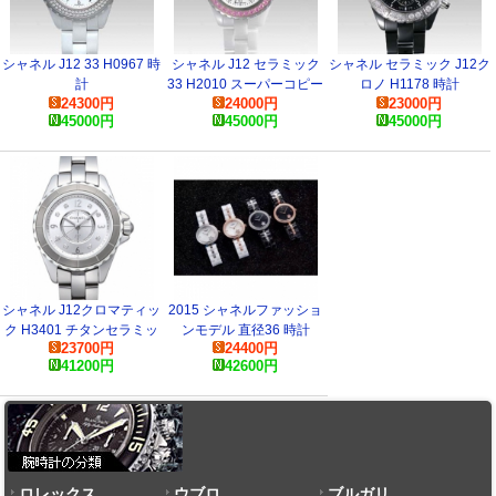
シャネル J12 33 H0967 時
シャネル J12 セラミック
シャネル セラミック J12ク
計
33 H2010 スーパーコピー
ロノ H1178 時計
24300
円
24000
円
23000
円
時計
45000
円
45000
円
45000
円
シャネル J12クロマティッ
2015 シャネルファッショ
ク H3401 チタンセラミッ
ンモデル 直径36 時計
23700
円
24400
円
ク クオーツ グレーダイア
41200
円
42600
円
ル レディース スーパーコ
ピー 時計
ロレックス
ウブロ
ブルガリ