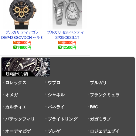
ブルガリ ディアゴノ
ブルガリ セルペンティ
DGP42BGCVDCH セラミ
SP35C6SS.1T
23600
円
23800
円
ック セラミックベゼル ダ
44800
円
42500
円
イアル コピー 時計
ロレックス
ウブロ
ブルガリ
オメガ
シャネル
フランクミュラ
カルティエ
パネライ
ー
IWC
パテックフィリ
ブライトリング
ガガミラノ
ップ
オーデマピゲ
ブレゲ
ロジェデュブイ