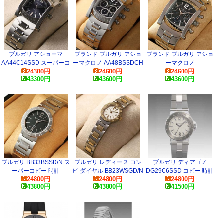
ブルガリ アショーマ
ブランド ブルガリ アショ
ブランド ブルガリ アショ
AA44C14SSD スーパーコ
ーマクロノ AA48BSSDCH
ーマクロノ
24300
円
24600
円
24600
円
ピー 時計
コピー 時計
AA48C14SSDCH コピー
43300
円
43600
円
43600
円
時計
ブルガリ BB33BSSD/N ス
ブルガリ レディース コン
ブルガリ ディアゴノ
ーパーコピー 時計
ビ ダイヤル BB23WSGD/N
DG29C6SSD コピー 時計
24800
円
24800
円
24800
円
スーパーコピー 時計
43800
円
43800
円
41500
円