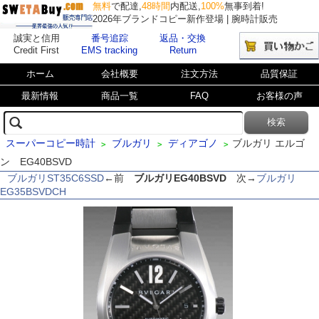
無料
で配達,
48時間
内配送,
100%
無事到着!
2026年ブランドコピー新作登場 | 腕時計販売
誠実と信用
番号追踪
返品・交換
Credit First
EMS tracking
Return
ホーム
会社概要
注文方法
品質保証
最新情報
商品一覧
FAQ
お客様の声
スーパーコピー時計
ブルガリ
ディアゴノ
ブルガリ エルゴ
>
>
>
ン EG40BSVD
ブルガリST35C6SSD
←前
ブルガリEG40BSVD
次→
ブルガリ
EG35BSVDCH