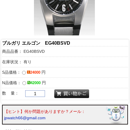
ブルガリ エルゴン EG40BSVD
商品品番：
EG40BSVD
在庫状況： 有り
S品価格：
円
24000
N品価格：
円
42000
数 量：
【ヒント】何か問題がありますか？メール：
jpwatch66@gmail.com