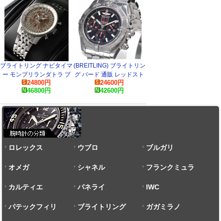
ブライトリング ナビタイマ
(BREITLING) ブライトリン
ー モンブリランダトラ ブ
グ バード 通販 レッドスト
24800
円
24600
円
ロンズA213Q09NP スーパ
ライク A439BRSPAS コピ
46800
円
42600
円
ーコピー 時計
ー 時計
ロレックス
ウブロ
ブルガリ
オメガ
シャネル
フランクミュラ
カルティエ
パネライ
ー
IWC
パテックフィリ
ブライトリング
ガガミラノ