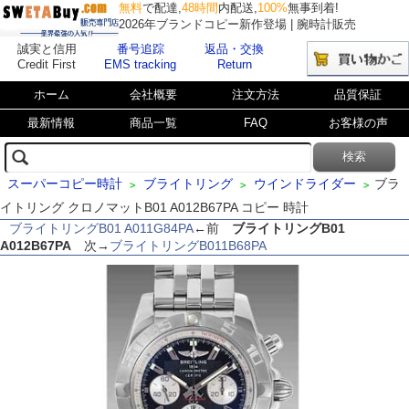
無料
で配達,
48時間
内配送,
100%
無事到着!
2026年ブランドコピー新作登場 | 腕時計販売
誠実と信用
番号追踪
返品・交換
Credit First
EMS tracking
Return
ホーム
会社概要
注文方法
品質保証
最新情報
商品一覧
FAQ
お客様の声
スーパーコピー時計
ブライトリング
ウインドライダー
ブラ
>
>
>
イトリング クロノマットB01 A012B67PA コピー 時計
ブライトリングB01 A011G84PA
←前
ブライトリングB01
A012B67PA
次→
ブライトリングB011B68PA