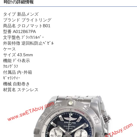
時計の詳細情報
タイプ 新品メンズ
ブランド ブライトリング
商品名 クロノマットB01
型番 A012B67PA
文字盤色 ﾌﾞﾗｯｸ/ｼﾙﾊﾞｰ
外装特徴 逆回転防止ﾍﾞｾﾞﾙ
ケース
サイズ 43.5mm
機能 ﾃﾞｲﾄ表示
ｸﾛﾉｸﾞﾗﾌ
付属品 内･外箱
ｷﾞｬﾗﾝﾃｨｰ
機械 自動巻き
材質名 ステンレス