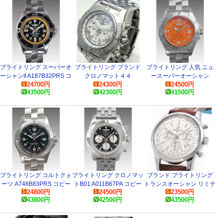
ブライトリング スーパーオ
ブライトリング ブランド
ブライトリング 人気 ニュ
ーシャンII A187B32PRS コ
クロノマット４４
ースーパーオーシャン
24700
円
24300
円
24500
円
ピー 時計
A011A91PA コピー 時計
A183O06PRS コピー 腕時
43500
円
42300
円
41500
円
計
ブライトリング コルトクォ
ブライトリング クロノマッ
ブランド ブライトリング
ーツ A748B83PRS コピー
トB01 A011B67PA コピー
トランスオーシャン リミテ
24800
円
24500
円
23500
円
時計
時計
ッド S015G15KBA コピー
43800
円
42500
円
43500
円
時計