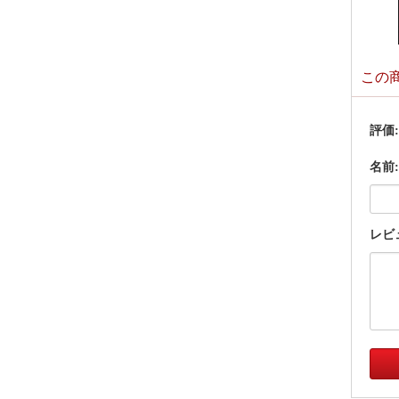
この
評価
名前:
レビ