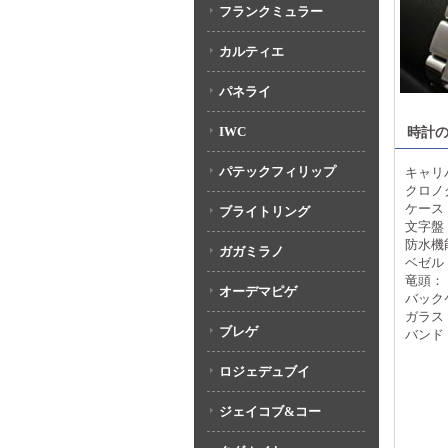
フランクミュラー
カルティエ
パネライ
IWC
時計
パテックフィリップ
キャリ
クロノ
ケース：
ブライトリング
文字盤
防水機
ガガミラノ
ベゼル
竜頭：
オーデマピゲ
バック
ガラス
ブレゲ
バンド
ロジェデュブイ
ジェイコブ&コー