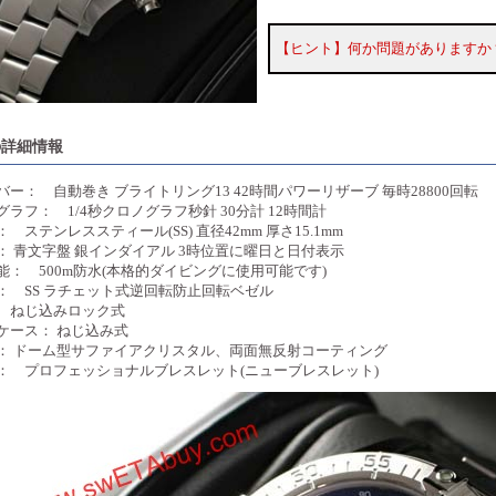
【ヒント】何か問題がありますか
の詳細情報
バー： 自動巻き ブライトリング13 42時間パワーリザーブ 毎時28800回転
グラフ： 1/4秒クロノグラフ秒針 30分計 12時間計
 ステンレススティール(SS) 直径42mm 厚さ15.1mm
： 青文字盤 銀インダイアル 3時位置に曜日と日付表示
能： 500m防水(本格的ダイビングに使用可能です)
： SS ラチェット式逆回転防止回転ベゼル
 ねじ込みロック式
ケース： ねじ込み式
： ドーム型サファイアクリスタル、両面無反射コーティング
： プロフェッショナルブレスレット(ニューブレスレット)