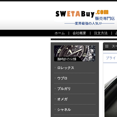
ホーム
会社概要
注文方法
ス
A111C
ブライト
ロレックス
ウブロ
ブルガリ
オメガ
シャネル