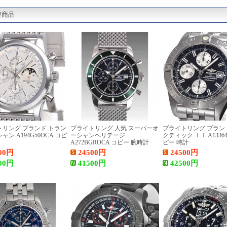
連商品
トリング ブランド トラン
ブライトリング 人気 スーパーオ
ブライトリング ブラン
ャン A194G50OCA コピ
ーシャンヘリテージ
クティック ＩＩ A13364-
A272BGROCA コピー 腕時計
ピー 時計
00
円
24500
円
24500
円
00
円
41500
円
42500
円