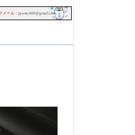
？メール：
jpwatch66@gmail.com