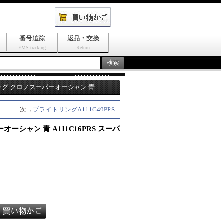
番号追踪
返品・交換
EMS tracking
Return
グ クロノスーパーオーシャン 青
次→
ブライトリングA111G49PRS
ーシャン 青 A111C16PRS スーパ