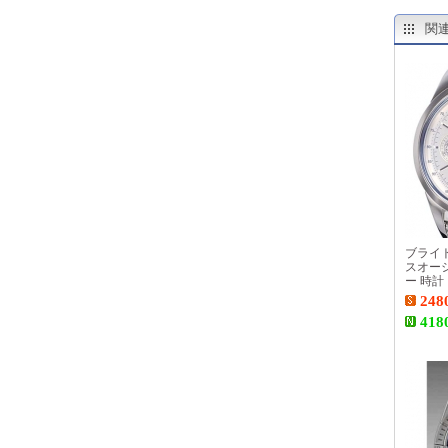
関
ブライ
スオーシ
ー 時計
248
418