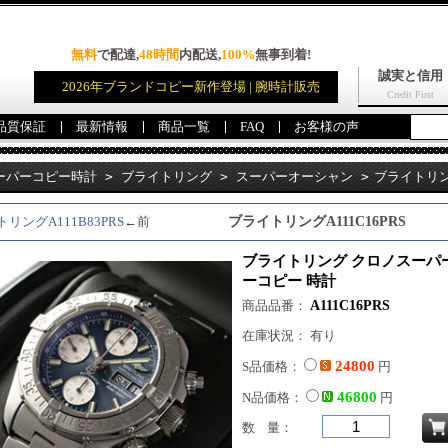
無料
で配達,
48時間
内配送,
100%
無事到着!
誠実と信用
2026年ブランドコピー新作登場 | 腕時計販売
Credit First
品質保証
最新情報
商品一覧
FAQ
お客様の声
ーパーコピー時計
>
ブライトリング
>
スーパーオーシャン
>
ブライトリン
16PRS スーパーコピー 時計
リングA111B83PRS
←前
ブライトリングA111C16PRS
ブライトリング クロノスーパーオ
ーコピー 時計
商品品番：
A111C16PRS
在庫状況： 有り
24800
S品価格：
円
46800
N品価格：
円
数 量：