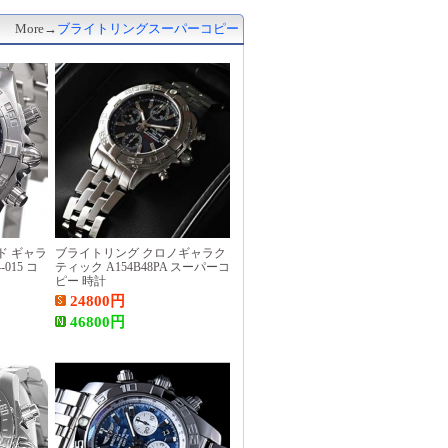
More→
ブライトリングスーパーコピー
ド ギャラ
ブライトリング クロノギャラク
015 コ
ティック A154B48PA スーパーコ
ピー 時計
24800
円
46800
円